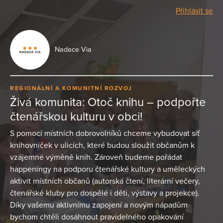
Přihlásit se
Nadace Via
REGIONÁLNÍ A KOMUNITNÍ ROZVOJ
Živá komunita: Otoč knihu – podpořte
čtenářskou kulturu v obci!
S pomocí místních dobrovolníků chceme vybudovat síť
knihovniček v ulicích, které budou sloužit občanům k
vzájemné výměně knih. Zároveň budeme pořádat
happeningy na podporu čtenářské kultury a uměleckých
aktivit místních občanů (autorská čtení, literární večery,
čtenářské kluby pro dospělé i děti, výstavy a projekce).
Díky vašemu aktivnímu zapojení a novým nápadům
bychom chtěli dosáhnout pravidelného opakování