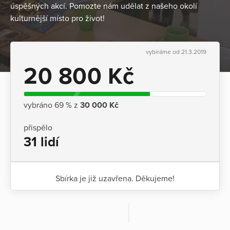
úspěšných akcí. Pomozte nám udělat z našeho okolí
kulturnější místo pro život!
vybíráme od 21.3.2019
20 800 Kč
vybráno 69 % z
30 000 Kč
přispělo
31 lidí
Sbírka je již uzavřena. Děkujeme!