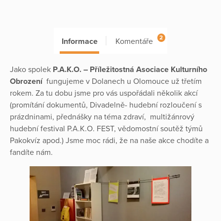
2
Informace
Komentáře
Jako spolek
P.A.K.O. – Příležitostná Asociace Kulturního
Obrození
fungujeme v Dolanech u Olomouce už třetím
rokem. Za tu dobu jsme pro vás uspořádali několik akcí
(promítání dokumentů, Divadelně- hudební rozloučení s
prázdninami, přednášky na téma zdraví, multižánrový
hudební festival P.A.K.O. FEST, vědomostní soutěž týmů
Pakokvíz apod.) Jsme moc rádi, že na naše akce chodíte a
fandíte nám.