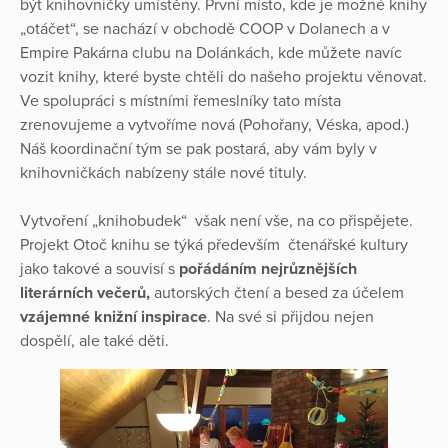
být knihovničky umístěny. První místo, kde je možné knihy
„otáčet“, se nachází v obchodě COOP v Dolanech a v
Empire Pakárna clubu na Dolánkách, kde můžete navíc
vozit knihy, které byste chtěli do našeho projektu věnovat.
Ve spolupráci s místními řemeslníky tato místa
zrenovujeme a vytvoříme nová (Pohořany, Véska, apod.)
Náš koordinační tým se pak postará, aby vám byly v
knihovničkách nabízeny stále nové tituly.
Vytvoření „knihobudek“ však není vše, na co přispějete.
Projekt Otoč knihu se týká především čtenářské kultury
jako takové a souvisí s
pořádáním nejrůznějších
literárních večerů,
autorských čtení a besed za účelem
vzájemné knižní inspirace
. Na své si přijdou nejen
dospělí, ale také děti.