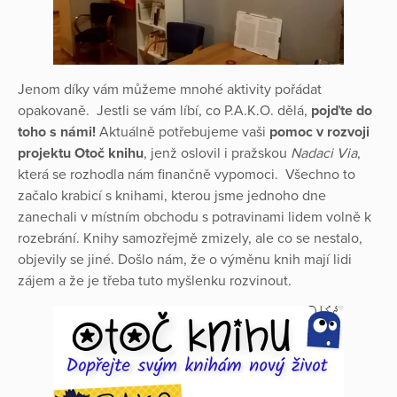
Jenom díky vám můžeme mnohé aktivity pořádat
opakovaně. Jestli se vám líbí, co P.A.K.O. dělá,
pojďte do
toho s námi!
Aktuálně potřebujeme vaši
pomoc v rozvoji
projektu Otoč knihu
, jenž oslovil i pražskou
Nadaci Via
,
která se rozhodla nám finančně vypomoci. Všechno to
začalo krabicí s knihami, kterou jsme jednoho dne
zanechali v místním obchodu s potravinami lidem volně k
rozebrání. Knihy samozřejmě zmizely, ale co se nestalo,
objevily se jiné. Došlo nám, že o výměnu knih mají lidi
zájem a že je třeba tuto myšlenku rozvinout.