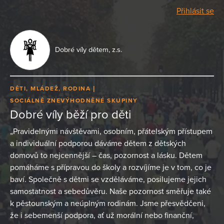
Přihlásit se
Dobré víly dětem, z.s.
DĚTI, MLÁDEŽ, RODINA
SOCIÁLNĚ ZNEVÝHODNĚNÉ SKUPINY
Dobré víly běží pro děti
„Pravidelnými návštěvami, osobním, přátelským přístupem
a individuální podporou dáváme dětem z dětských
domovů to nejcennější – čas, pozornost a lásku. Dětem
pomáháme s přípravou do školy a rozvíjíme je v tom, co je
baví. Společně s dětmi se vzděláváme, posilujeme jejich
samostatnost a sebedůvěru. Naše pozornost směřuje také
k pěstounským a neúplným rodinám. Jsme přesvědčeni,
že i sebemenší podpora, ať už morální nebo finanční,