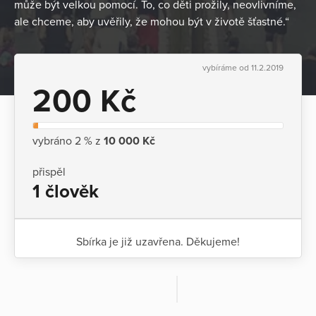
může být velkou pomocí. To, co děti prožily, neovlivníme,
ale chceme, aby uvěřily, že mohou být v životě šťastné.“
vybíráme od 11.2.2019
200 Kč
vybráno 2 % z
10 000 Kč
přispěl
1 člověk
Sbírka je již uzavřena. Děkujeme!