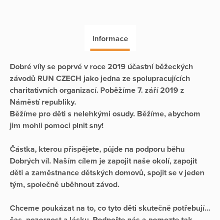
Informace
Dobré víly se poprvé v roce 2019 účastní běžeckých
závodů RUN CZECH jako jedna ze spolupracujících
charitativních organizací. Poběžíme 7. září 2019 z
Náměstí republiky.
Běžíme pro děti s nelehkými osudy. Běžíme, abychom
jim mohli pomoci plnit sny!
Částka, kterou přispějete, půjde na podporu běhu
Dobrých víl. Naším cílem je zapojit naše okolí, zapojit
děti a zaměstnance dětských domovů, spojit se v jeden
tým, společně uběhnout závod.
Chceme poukázat na to, co tyto děti skutečně potřebují...
čas, pozornost a lásku. Podpořte nás a pomozte tak