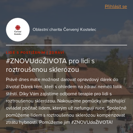
Přihlásit se
Oblastní charita Červený Kostelec
LIDÉ S POSTIŽENÍM
ZDRAVÍ
#ZNOVUdoŽIVOTA pro lidi s
roztroušenou sklerózou
Právě dnes máte možnost darovat opravdový dárek do
života! Dárek těm, kteří s ohledem na zdraví neměli tolik
štěstí. Díky Vám zajistíme odborné terapie pro lidi s
roztroušenou sklerózou. Nakoupíme pomůcky umožňující
ovládat počítač lidem, kterým už nefungují ruce. Společně
pomůžeme lidem s roztroušenou sklerózou kompenzovat
ztrátu hybnosti. Pomůžeme jim #ZNOVUdoŽIVOTA!