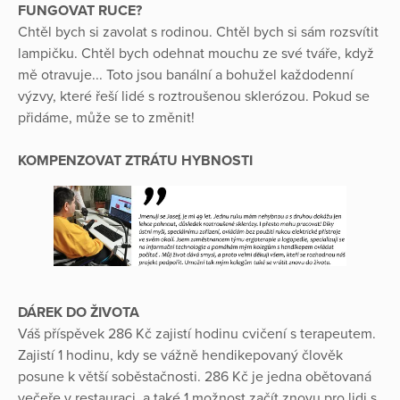
FUNGOVAT RUCE?
Chtěl bych si zavolat s rodinou. Chtěl bych si sám rozsvítit
lampičku. Chtěl bych odehnat mouchu ze své tváře, když
mě otravuje... Toto jsou banální a bohužel každodenní
výzvy, které řeší lidé s roztroušenou sklerózou. Pokud se
přidáme, může se to změnit!
KOMPENZOVAT ZTRÁTU HYBNOSTI
DÁREK DO ŽIVOTA
Váš příspěvek 286 Kč zajistí hodinu cvičení s terapeutem.
Zajistí 1 hodinu, kdy se vážně hendikepovaný člověk
posune k větší soběstačnosti. 286 Kč je jedna obětovaná
večeře v restauraci, a také 1 možnost začít znovu pro lidi s