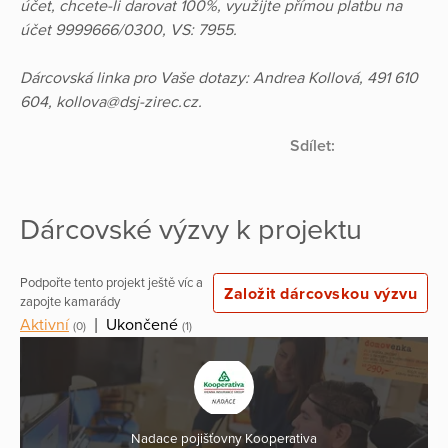
účet, chcete-li darovat 100%, využijte přímou platbu na
účet 9999666/0300, VS: 7955.
Dárcovská linka pro Vaše dotazy: Andrea Kollová, 491 610
604, kollova@dsj-zirec.cz.
Sdílet:
Dárcovské výzvy k projektu
Podpořte tento projekt ještě víc a
Založit dárcovskou výzvu
zapojte kamarády
Aktivní
|
Ukončené
(0)
(1)
Nadace pojišťovny Kooperativa