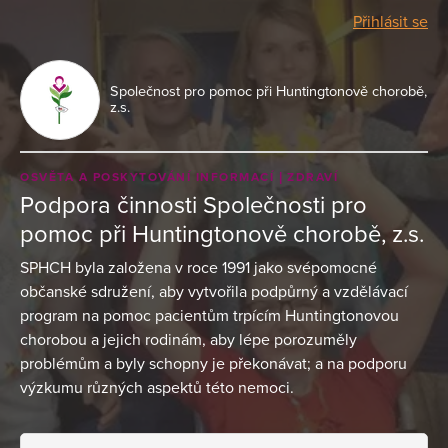
Přihlásit se
Společnost pro pomoc při Huntingtonově chorobě,
z.s.
OSVĚTA A POSKYTOVÁNÍ INFORMACÍ
ZDRAVÍ
Podpora činnosti Společnosti pro
pomoc při Huntingtonově chorobě, z.s.
SPHCH byla založena v roce 1991 jako svépomocné
občanské sdružení, aby vytvořila podpůrný a vzdělávací
program na pomoc pacientům trpícím Huntingtonovou
chorobou a jejich rodinám, aby lépe porozuměly
problémům a byly schopny je překonávat; a na podporu
výzkumu různých aspektů této nemoci.