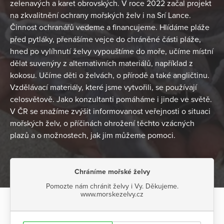
zelenavých a karet obrovských. V roce 2022 začal projekt
na zkvalitnění ochrany mořských želv i na Srí Lance.
Činnost ochranářů vedeme a financujeme. Hlídáme pláže
před pytláky, přenášíme vejce do chráněné části pláže,
hned po vylíhnutí želvy vypouštíme do moře, učíme místní
dělat suvenýry z alternativních materiálů, například z
kokosu. Učíme děti o želvách, o přírodě a také angličtinu.
Vzdělávací materiály, které jsme vytvořili, se používají
celosvětově. Jako konzultanti pomáháme i jinde ve světě.
V ČR se snažíme zvýšit informovanost veřejnosti o situaci
mořských želv, o příčinách ohrožení těchto vzácných
plazů a o možnostech, jak jim můžeme pomoci.
Chráníme mořské želvy
Pomozte nám chránit želvy i Vy. Děkujeme.
www.morskezelvy.cz