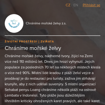
CZ
/
EN
Přihlásit se
Chráníme mořské želvy z.s.
ŽIVOTNÍ PROSTŘEDÍ
ZVÍŘATA
Chráníme mořské želvy
Chráníme mořské želvy, nádherné tvory, žijící na Zemi
více než 110 miliónů let. Dnes jim hrozí vyhynutí. Jejich
populace za posledních 70 let na některých místech klesla
o více než 90%. Místní lidé kradou z pláží želví vejce a
prodávají je do restaurací pro turisty, zaživa jim strhávají
krunýře, aby z nich udělali suvenýry. S místní organizací
Sehabat penyu Loang chráníme několik pláží na ostrově
Lembata v Indonésii. Tyto pláže jsou důležitějším
líhništěm kriticky ohrožených karet pravých, ale také karet