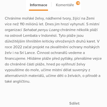
+9
Informace
Komentáře
Chráníme mořské želvy, nádherné tvory, žijící na Zemi
více než 110 miliónů let. Dnes jim hrozí vyhynutí. S místní
organizací
Sehabat penyu Loang
chráníme několik pláží
na ostrově Lembata v Indonésii. Tyto pláže jsou
důležitějším líhništěm kriticky ohrožených druhů karet. V
roce 2022 začal projekt na zkvalitnění ochrany mořských
želv i na Srí Lance. Činnost ochranářů vedeme a
financujeme. Hlídáme pláže před pytláky, přenášíme vejce
do chráněné části pláže, hned po vylíhnutí želvy
vypouštíme do moře, učíme místní dělat suvenýry z
alternativních materiálů, učíme děti o želvách, o přírodě a
také angličtinu.
Sdílet: