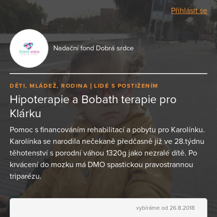
Přihlásit se
Nadační fond Dobrá srdce
DĚTI, MLÁDEŽ, RODINA
LIDÉ S POSTIŽENÍM
Hipoterapie a Bobath terapie pro
Klárku
Pomoc s financováním rehabilitací a pobytu pro Karolínku.
Karolínka se narodila nečekaně předčasně již ve 28.týdnu
těhotenství s porodní váhou 1320g jako nezralé dítě. Po
krvácení do mozku má DMO spastickou pravostrannou
triparézu.
vybíráme od 26.8.2018