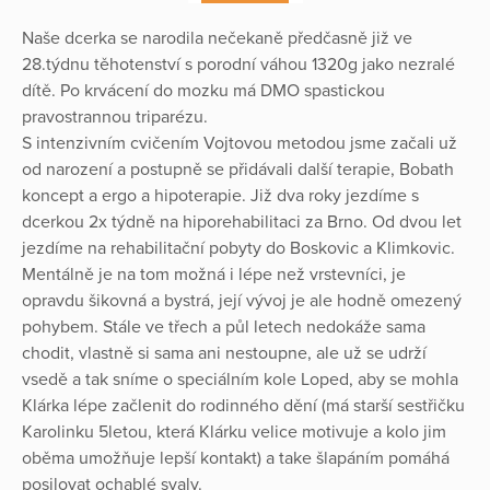
Naše dcerka se narodila nečekaně předčasně již ve
28.týdnu těhotenství s porodní váhou 1320g jako nezralé
dítě. Po krvácení do mozku má DMO spastickou
pravostrannou triparézu.
S intenzivním cvičením Vojtovou metodou jsme začali už
od narození a postupně se přidávali další terapie, Bobath
koncept a ergo a hipoterapie. Již dva roky jezdíme s
dcerkou 2x týdně na hiporehabilitaci za Brno. Od dvou let
jezdíme na rehabilitační pobyty do Boskovic a Klimkovic.
Mentálně je na tom možná i lépe než vrstevníci, je
opravdu šikovná a bystrá, její vývoj je ale hodně omezený
pohybem. Stále ve třech a půl letech nedokáže sama
chodit, vlastně si sama ani nestoupne, ale už se udrží
vsedě a tak sníme o speciálním kole Loped, aby se mohla
Klárka lépe začlenit do rodinného dění (má starší sestřičku
Karolinku 5letou, která Klárku velice motivuje a kolo jim
oběma umožňuje lepší kontakt) a take šlapáním pomáhá
posilovat ochablé svaly.