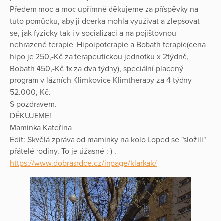
Předem moc a moc upřímně děkujeme za příspěvky na
tuto pomůcku, aby ji dcerka mohla využívat a zlepšovat
se, jak fyzicky tak i v socializaci a na pojišťovnou
nehrazené terapie. Hipoipoterapie a Bobath terapie(cena
hipo je 250,-Kč za terapeutickou jednotku x 2týdně,
Bobath 450,-Kč 1x za dva týdny), speciální placený
program v lázních Klimkovice Klimtherapy za 4 týdny
52.000,-Kč.
S pozdravem.
DĚKUJEME!
Maminka Kateřina
Edit: Skvělá zpráva od maminky na kolo Loped se "složili"
přátelé rodiny. To je úžasné :-) .
https://www.dobrasrdce.cz/inpage/klarkak/