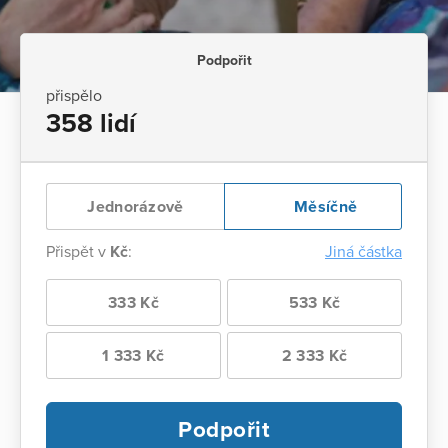
Podpořit
přispělo
358 lidí
Jednorázově
Měsíčně
Přispět v
Kč
:
Jiná částka
333 Kč
533 Kč
1 333 Kč
2 333 Kč
Podpořit