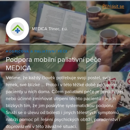
Přihlásit se
MEDICA Třinec, z.ú.
HOSPICOVÁ A PALIATIVNÍ PÉČE
Podpora mobilní paliativní péče
MEDICA
Věříme, že každý člověk potřebuje svoji postel, svůj
hrnek, své blízké ... Proto i v této těžké době pečujeme o
pacienty u nich doma. Cílem paliativní péče je předcházet
nebo účinně zmirňovat utrpení těchto pacientů i jejich
blízkých tím, že jim poskytne systematickou podporu.
Snaží se o úlevu od bolesti i jiných tělesných symptomů,
nabízí pomoc při řešení psychických obtíží, poradenství i
doprovázení v této závažné situaci.