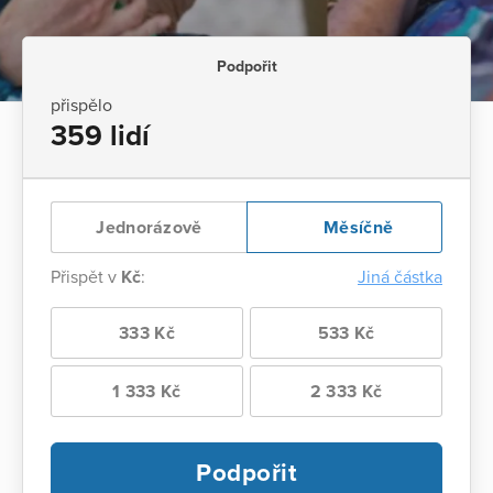
Podpořit
přispělo
359 lidí
Jednorázově
Měsíčně
Přispět v
Kč
:
Jiná částka
333 Kč
533 Kč
1 333 Kč
2 333 Kč
Podpořit