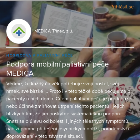
Přihlásit se
MEDICA Třinec, z.ú.
HOSPICOVÁ A PALIATIVNÍ PÉČE
Podpora mobilní paliativní péče
MEDICA
Věříme, že každý člověk potřebuje svoji postel, svůj
hrnek, své blízké ... Proto i v této těžké době pečujeme o
pacienty u nich doma. Cílem paliativní péče je předcházet
nebo účinně zmirňovat utrpení těchto pacientů i jejich
blízkých tím, že jim poskytne systematickou podporu.
Snaží se o úlevu od bolesti i jiných tělesných symptomů,
nabízí pomoc při řešení psychických obtíží, poradenství i
doprovázení v této závažné situaci.