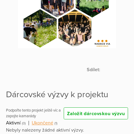
Sdílet:
Dárcovské výzvy k projektu
Podpořte tento projekt ještě víc a
Založit dárcovskou výzvu
zapojte kamarády
Aktivní
|
Ukončené
(0)
(1)
Nebyly nalezeny žádné aktivní výzvy.