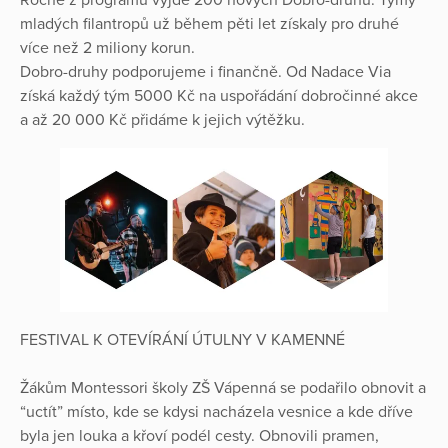
Ročně z programu vyjde 200 nových Dobro-druhů. Týmy
mladých filantropů už během pěti let získaly pro druhé
více než 2 miliony korun.
Dobro-druhy podporujeme i finančně. Od Nadace Via
získá každý tým 5000 Kč na uspořádání dobročinné akce
a až 20 000 Kč přidáme k jejich výtěžku.
FESTIVAL K OTEVÍRÁNÍ ÚTULNY V KAMENNÉ
Žákům Montessori školy ZŠ Vápenná se podařilo obnovit a
“uctít” místo, kde se kdysi nacházela vesnice a kde dříve
byla jen louka a křoví podél cesty. Obnovili pramen,