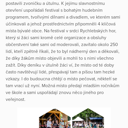
postavili zvoničku a útulnu. K jejímu slavnostnímu
otevření uspořádali festival s bohatým hudebním
programem, tvořivými dílnami a divadlem, ve kterém sami
účinkovali a jehož prostřednictvím připomněli 4 klíčová
místa bývalé obce. Na festival v srdci Rychlebských hor,
který si žáci sami kromě celé organizace a obsluhy
občerstvení také sami od moderovali, zavítalo okolo 250
lidí, kteří zpětně říkali, že to byl nádherný den a děkovali,
že díky žákům místo objevili a mohli to s nimi všechno
zažít. Díky deníku v útulně žáci ví, že místo od té doby
často navštěvují lidé, přespávají tam a píšou tam hezké
vzkazy. I do budoucna chtějí o místo pečovat, někteří se
tam vrací už nyní. Možná místo předají mladším ročníkům
ve škole a sami uspořádají znovu něco jiného pro
veřejnost.