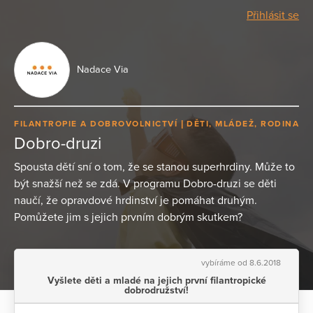
Přihlásit se
Nadace Via
FILANTROPIE A DOBROVOLNICTVÍ
DĚTI, MLÁDEŽ, RODINA
Dobro-druzi
Spousta dětí sní o tom, že se stanou superhrdiny. Může to
být snažší než se zdá. V programu Dobro-druzi se děti
naučí, že opravdové hrdinství je pomáhat druhým.
Pomůžete jim s jejich prvním dobrým skutkem?
vybíráme od 8.6.2018
Vyšlete děti a mladé na jejich první filantropické
dobrodružství!