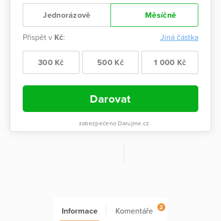
Jednorázově
Měsíčně
Přispět v
Kč
:
Jiná částka
300 Kč
500 Kč
1 000 Kč
Darovat
zabezpečeno Darujme.cz
2
Informace
Komentáře