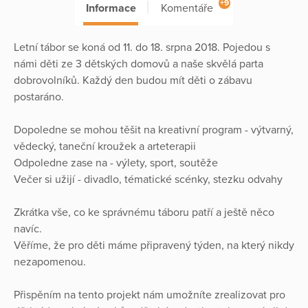
+9
Informace
Komentáře
Letní tábor se koná od 11. do 18. srpna 2018. Pojedou s
námi děti ze 3 dětských domovů a naše skvělá parta
dobrovolníků. Každý den budou mít děti o zábavu
postaráno.
Dopoledne se mohou těšit na kreativní program - výtvarný,
vědecký, taneční kroužek a arteterapii
Odpoledne zase na - výlety, sport, soutěže
Večer si užijí - divadlo, tématické scénky, stezku odvahy
Zkrátka vše, co ke správnému táboru patří a ještě něco
navíc.
Věříme, že pro děti máme připravený týden, na který nikdy
nezapomenou.
Přispěním na tento projekt nám umožníte zrealizovat pro