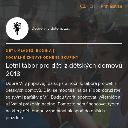
CZ
/
EN
Přihlásit se
Dobré víly dětem, z.s.
DĚTI, MLÁDEŽ, RODINA
SOCIÁLNĚ ZNEVÝHODNĚNÉ SKUPINY
Letní tábor pro děti z dětských domovů
2018
Dobré Víly připravují další, již 3. ročník, tábora pro děti z
dětských domovů. Děti se moc těší na další dobrodružství
se svými parťáky z Víl. Budou tvořit, sportovat, výletničit a
užívat si prázdnin naplno. Pomozte nám financovat týden,
na který děti budou vzpomínat alespoň do dalších
prázdnin.