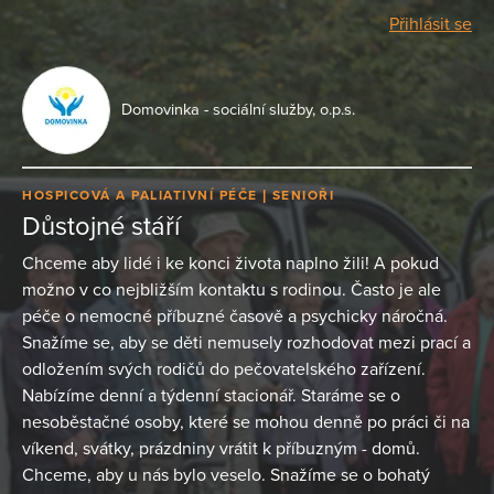
Přihlásit se
Domovinka - sociální služby, o.p.s.
HOSPICOVÁ A PALIATIVNÍ PÉČE
SENIOŘI
Důstojné stáří
Chceme aby lidé i ke konci života naplno žili! A pokud
možno v co nejbližším kontaktu s rodinou. Často je ale
péče o nemocné příbuzné časově a psychicky náročná.
Snažíme se, aby se děti nemusely rozhodovat mezi prací a
odložením svých rodičů do pečovatelského zařízení.
Nabízíme denní a týdenní stacionář. Staráme se o
nesoběstačné osoby, které se mohou denně po práci či na
víkend, svátky, prázdniny vrátit k příbuzným - domů.
Chceme, aby u nás bylo veselo. Snažíme se o bohatý