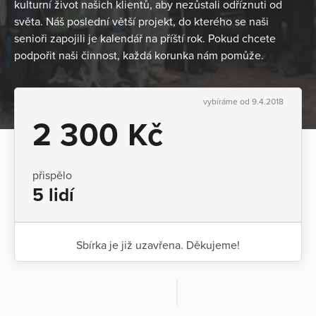
kulturní život našich klientů, aby nezůstali odříznuti od
světa. Náš poslední větší projekt, do kterého se naši
senioři zapojili je kalendář na příští rok. Pokud chcete
podpořit naši činnost, každá korunka nám pomůže.
vybíráme od 9.4.2018
2 300 Kč
přispělo
5 lidí
Sbírka je již uzavřena. Děkujeme!