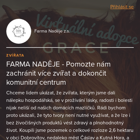
Přihlásit se
Farma Naděje z.s.
ZVÍŘATA
FARMA NADĚJE - Pomozte nám
zachránit více zvířat a dokončit
komunitní centrum
Chceme lidem ukázat, že zvířata, kterým jsme dali
nálepku hospodářská, se v prožívání lásky, radosti i bolesti
nijak neliší od našich domácích mazlíčků. Rádi bychom
proto ukázali, že tyto tvory není nutné využívat, a že lze i
bez živočišných produktů vést zdravý a plnohodnotný
život. Koupili jsme pozemek o celkové rozloze 2,6 hektaru
v obci Dobrovítov, nedaleko měst Čáslav a Kutná Hora, a