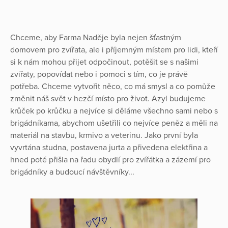
Chceme, aby Farma Naděje byla nejen šťastným
domovem pro zvířata, ale i příjemným místem pro lidi, kteří
si k nám mohou přijet odpočinout, potěšit se s našimi
zvířaty, popovídat nebo i pomoci s tím, co je právě
potřeba. Chceme vytvořit něco, co má smysl a co pomůže
změnit náš svět v hezčí místo pro život. Azyl budujeme
krůček po krůčku a nejvíce si děláme všechno sami nebo s
brigádníkama, abychom ušetřili co nejvíce peněz a měli na
materiál na stavbu, krmivo a veterinu. Jako první byla
vyvrtána studna, postavena jurta a přivedena elektřina a
hned poté přišla na řadu obydlí pro zvířátka a zázemí pro
brigádníky a budoucí návštěvníky...