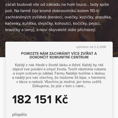
začali budovat vše od základu na holé louce… tedy spíše
poli. Na farmě žije kromě dobrovolníků kolem 110-ti
zachráněných zvířátek (beránci, ovečky, kozičky, prasátka,
kačenky, kuřátka, slepičky, kohoutci, kočičky, pejsci,
kravičky a lamy), a noví obyvatelé stále přicházejí.
vybíráme od 2.3.2018
POMOZTE NÁM ZACHRÁNIT VÍCE ZVÍŘAT A
DOKONČIT KOMUNITNÍ CENTRUM
Každý z nás hledá v životě lásku a štěstí. Každý by rád
objevil své poslání a smysl života. Tvořit vlastníma rukama
a svým srdcem je základ. Farmu Naděje tvoříme s láskou
a nadějí pro nás všechny, že můžeme žít lépe, v harmonii,
v lásce a radosti. Všechno je možné, jen tomu uvěřit.
Děkujeme, že jste v tom s námi...
182 151 Kč
přispělo