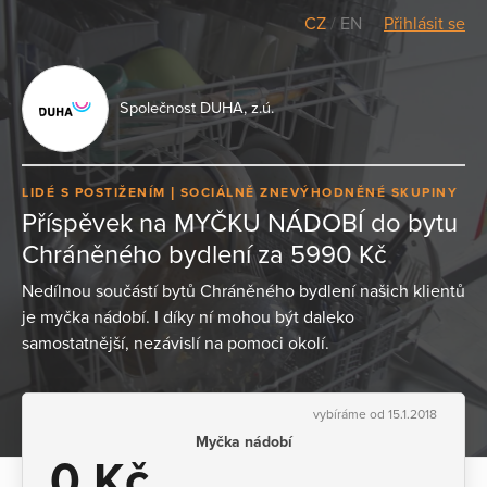
CZ
/
EN
Přihlásit se
Společnost DUHA, z.ú.
LIDÉ S POSTIŽENÍM
SOCIÁLNĚ ZNEVÝHODNĚNÉ SKUPINY
Příspěvek na MYČKU NÁDOBÍ do bytu
Chráněného bydlení za 5990 Kč
Nedílnou součástí bytů Chráněného bydlení našich klientů
je myčka nádobí. I díky ní mohou být daleko
samostatnější, nezávislí na pomoci okolí.
vybíráme od 15.1.2018
Myčka nádobí
0 Kč