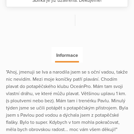
Sbírka je již uzavřena. Děkujeme!
Informace
"Ahoj, jmenuji se Iva a narodila jsem se s oční vadou, takže
nic nevidím. Mezi moje koníčky patří plavání. Chodím
plavat do potapěčského klubu OceánPro. Mám tam svoji
vlastní dráhu, ve které můžu plavat. Většinou uplavu 1 km.
(s ploutvemi nebo bez). Mám tam i trenérku Pavlu. Minulý
týden jsme se učili potápět s potapěčským přístrojem. Byla
jsem s Pavlou pod vodou a dýchala jsem z potapěčské
flašky. Bylo to super. Kdybych v tom mohla pokračovat,
měla bych obrovskou radost... moc vám všem děkuji!"