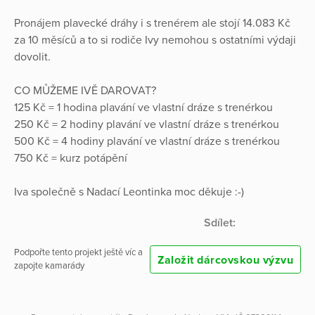
Pronájem plavecké dráhy i s trenérem ale stojí 14.083 Kč
za 10 měsíců a to si rodiče Ivy nemohou s ostatními výdaji
dovolit.
CO MŮŽEME IVĚ DAROVAT?
125 Kč = 1 hodina plavání ve vlastní dráze s trenérkou
250 Kč = 2 hodiny plavání ve vlastní dráze s trenérkou
500 Kč = 4 hodiny plavání ve vlastní dráze s trenérkou
750 Kč = kurz potápění
Iva společně s Nadací Leontinka moc děkuje :-)
Sdílet:
Podpořte tento projekt ještě víc a
Založit dárcovskou výzvu
zapojte kamarády