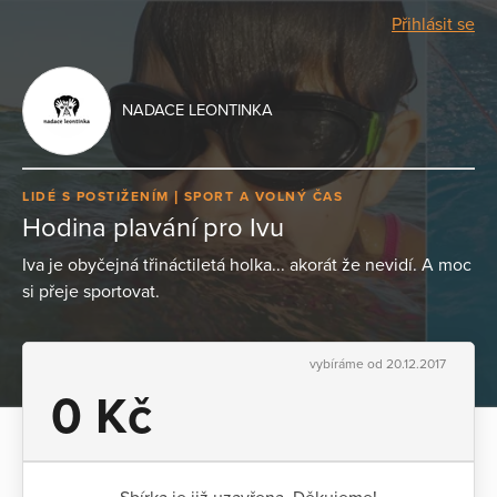
Přihlásit se
NADACE LEONTINKA
LIDÉ S POSTIŽENÍM
SPORT A VOLNÝ ČAS
Hodina plavání pro Ivu
Iva je obyčejná třináctiletá holka... akorát že nevidí. A moc
si přeje sportovat.
vybíráme od 20.12.2017
0 Kč