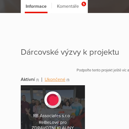
5
Informace
Komentáře
Dárcovské výzvy k projektu
Podpořte tento projekt ještě víc
Aktivní
|
Ukončené
(1)
(1)
RB Associates s.r.o .
ReBeLové pro
ZDRAVOTNÍ KLAUNY