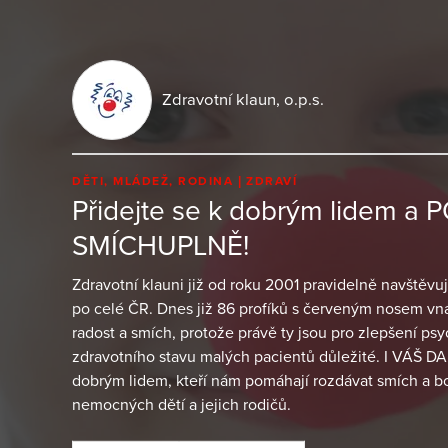
Zdravotní klaun, o.p.s.
DĚTI, MLÁDEŽ, RODINA
ZDRAVÍ
Přidejte se k dobrým lidem 
SMÍCHUPLNĚ!
Zdravotní klauni již od roku 2001 pravidelně navštěvuj
po celé ČR. Dnes již 86 profíků s červeným nosem vn
radost a smích, protože právě ty jsou pro zlepšení ps
zdravotního stavu malých pacientů důležité. I VÁŠ DA
dobrým lidem, kteří nám pomáhají rozdávat smích a bo
nemocných dětí a jejich rodičů.