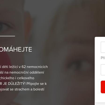
a POMÁHEJTE
Př
í děti ležící v 62 nemocnicích
áší na nemocniční oddělení
ychického i celkového
R JE DŮLEŽITÝ! Připojte se k
jovat se strachem a bolestí