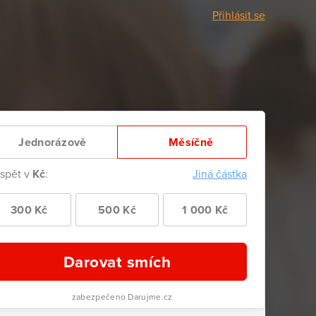
Přihlásit se
Jednorázově
Měsíčně
ispět v
Kč
:
Jiná částka
300 Kč
500 Kč
1 000 Kč
Darovat smích
zabezpečeno Darujme.cz