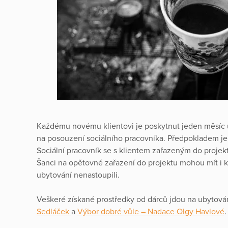
Každému novému klientovi je poskytnut jeden měsíc 
na posouzení sociálního pracovníka. Předpokladem je 
Sociální pracovník se s klientem zařazeným do projek
Šanci na opětovné zařazení do projektu mohou mít i klient
ubytování nenastoupili.
Veškeré získané prostředky od dárců jdou na ubytován
Sedláček
a
Výbor dobré vůle – Nadace Olgy Havlové
.