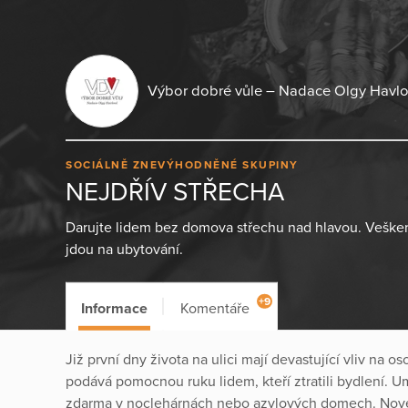
Výbor dobré vůle – Nadace Olgy Havl
SOCIÁLNĚ ZNEVÝHODNĚNÉ SKUPINY
NEJDŘÍV STŘECHA
Darujte lidem bez domova střechu nad hlavou. Veške
jdou na ubytování.
+9
Informace
Komentáře
Již první dny života na ulici mají devastující vliv n
podává pomocnou ruku lidem, kteří ztratili bydlení. 
zdarma v noclehárnách nebo azylových domech. Nové