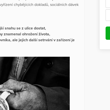
yřízení chybějících dokladů, sociálních dávek
jší snahu se z ulice dostat,
i by znamenal ohrožení života,
níka, ale jejich další setrvání v zařízení je