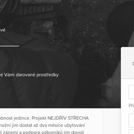
ové
ré Vámi darované prostředky
Př
a osobnost jedince. Projekt NEJDŘÍV STŘECHA
Umožní jim dostat až dva měsíce ubytování
 zázemí a podpora odborníků jim dovolí