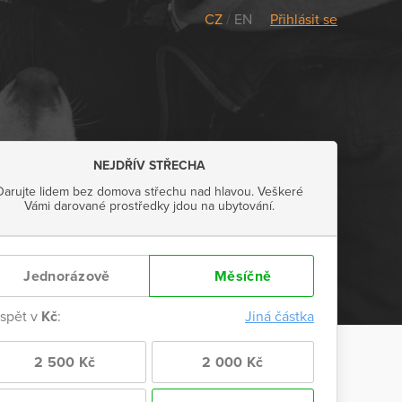
CZ
/
EN
Přihlásit se
NEJDŘÍV STŘECHA
Darujte lidem bez domova střechu nad hlavou. Veškeré
Vámi darované prostředky jdou na ubytování.
Jednorázově
Měsíčně
ispět v
Kč
:
Jiná částka
2 500 Kč
2 000 Kč