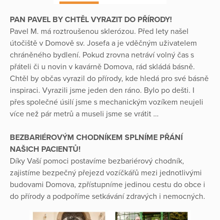
PAN PAVEL BY CHTĚL VYRAZIT DO PŘÍRODY!
Pavel M. má roztroušenou sklerózou. Před lety našel
útočiště v Domově sv. Josefa a je vděčným uživatelem
chráněného bydlení. Pokud zrovna netráví volný čas s
přáteli či u novin v kavárně Domova, rád skládá básně.
Chtěl by občas vyrazil do přírody, kde hledá pro své básně
inspiraci. Vyrazili jsme jeden den ráno. Bylo po dešti. I
přes společné úsilí jsme s mechanickým vozíkem neujeli
více než pár metrů a museli jsme se vrátit …
BEZBARIÉROVÝM CHODNÍKEM SPLNÍME PŘÁNÍ
NAŠICH PACIENTŮ!
Díky Vaší pomoci postavíme bezbariérový chodník,
zajistíme bezpečný přejezd vozíčkářů mezi jednotlivými
budovami Domova, zpřístupníme jedinou cestu do obce i
do přírody a podpoříme setkávání zdravých i nemocných.