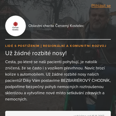
Přihlásit se
Oblastní charita Červený Kostelec
LIDÉ S POSTIŽENÍM
REGIONÁLNÍ A KOMUNITNÍ ROZVOJ
Už žádné rozbité nosy!
Cesta, po které se naši pacienti pohybují, je natolik
zničená, že se často i s vozíkem převrhnou. Navíc hrozí
kolize s automobilem. Už žádné rozbité nosy našich
pacientů! Díky Vám postavíme BEZBARIÉROVÝ CHODNÍK,
podpoříme bezpečný pohyb nemocných roztroušenou
sklerózou a vytvoříme nové místo setkávání zdravých a
nemocných.
vybíráme od 16.11.2017