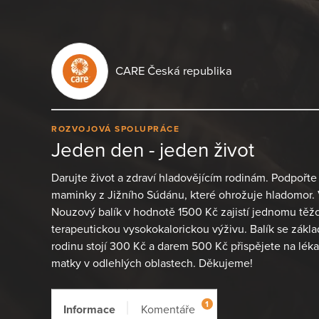
CARE Česká republika
ROZVOJOVÁ SPOLUPRÁCE
Jeden den - jeden život
Darujte život a zdraví hladovějícím rodinám. Podpořte 
maminky z Jižního Súdánu, které ohrožuje hladomor. 
Nouzový balík v hodnotě 1500 Kč zajistí jednomu těž
terapeutickou vysokokalorickou výživu. Balík se zákl
rodinu stojí 300 Kč a darem 500 Kč přispějete na lék
matky v odlehlých oblastech. Děkujeme!
1
Informace
Komentáře