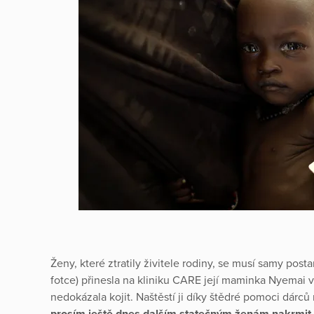
Ženy, které ztratily živitele rodiny, se musí samy post
fotce) přinesla na kliniku CARE její maminka Nyemai v
nedokázala kojit. Naštěstí ji díky štědré pomoci dárců
prosím ještě dnes dalším statečným ženám nakrmit je