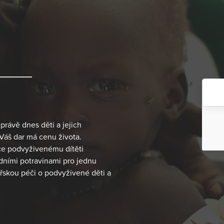
právě dnes děti a jejich
Váš dar má cenu života.
ce podvyživenému dítěti
adními potravinami pro jednu
ařskou péči o podvyživené děti a