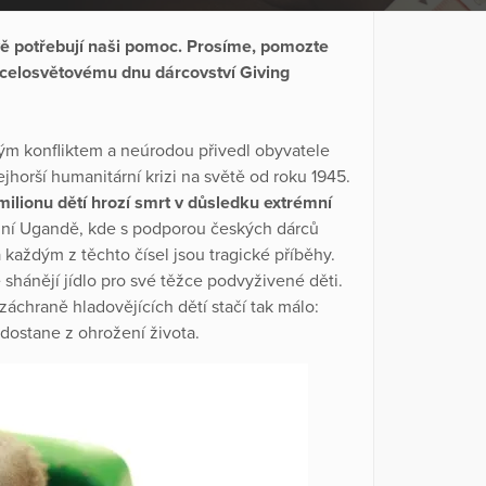
ě potřebují naši pomoc. Prosíme, pomozte
k celosvětovému dnu dárcovství Giving
ým konfliktem a neúrodou přivedl obyvatele
horší humanitární krizi na světě od roku 1945.
 milionu dětí hrozí smrt v důsledku extrémní
dní Ugandě, kde s podporou českých dárců
aždým z těchto čísel jsou tragické příběhy.
shánějí jídlo pro své těžce podvyživené děti.
 záchraně hladovějících dětí stačí tak málo:
dostane z ohrožení života.