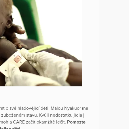
arat o své hladovějící děti. Malou Nyakuor (na
 zuboženém stavu. Kvůli nedostatku jídla ji
 mohla CARE začít okamžitě léčit.
Pomozte
jich děti.