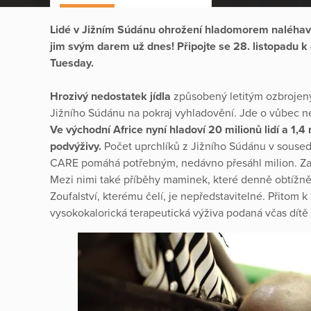
Lidé v Jižním Súdánu ohrožení hladomorem naléhav
jim svým darem už dnes! Připojte se 28. listopadu 
Tuesday.
Hrozivý nedostatek jídla
způsobený letitým ozbrojen
Jižního Súdánu na pokraj vyhladovění. Jde o vůbec nej
Ve východní Africe nyní hladoví 20 milionů lidí a 1,4
podvýživy.
Počet uprchlíků z Jižního Súdánu v souse
CARE pomáhá potřebným, nedávno přesáhl milion. Za k
Mezi nimi také příběhy maminek, které denně obtížně 
Zoufalství, kterému čelí, je nepředstavitelné. Přitom k
vysokokalorická terapeutická výživa podaná včas dítě 