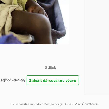
Sdílet:
Založit dárcovskou výzvu
 a zapojte kamarády
Provozovatelem portálu
Darujme.cz
je
Nadace VIA
, IČ 67360114.