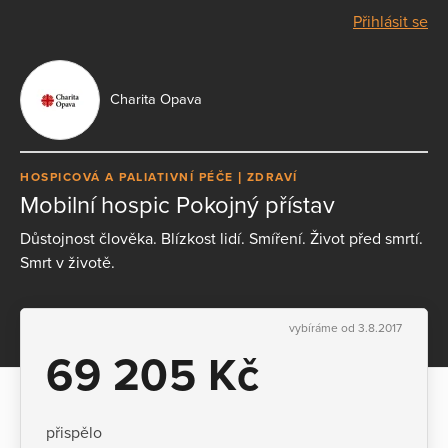
Přihlásit se
Charita Opava
HOSPICOVÁ A PALIATIVNÍ PÉČE
ZDRAVÍ
Mobilní hospic Pokojný přístav
Důstojnost člověka. Blízkost lidí. Smíření. Život před smrtí.
Smrt v životě.
vybíráme od 3.8.2017
69 205 Kč
přispělo