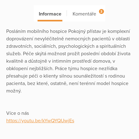
3
Informace
Komentáře
Posláním mobilního hospice Pokojný přístav je komplexní
doprovázení nevyléčitelně nemocných pacientů v oblasti
zdravotních, sociálních, psychologických a spirituálních
služeb. Péče skýtá možnost prožít poslední období života
kvalitně a důstojně v intimním prostředí domova, v
obklopení nejbližších. Práce týmu hospice nezřídka
přesahuje péči o klienty silnou sounáležitostí s rodinou
pacienta, bez které, ostatně, není terénní model hospice
možný.
Více o nás
https://youtu.be/kYwQYQUwjEs