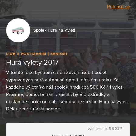
Přihlásit se
Spolek Hurá na Výlet!
LIDÉ S POSTIŽENÍM
SENIOŘI
Hurá výlety 2017
V tomto roce bychom chtěli zdvojnásobit počet
vypravených hurá autobusů oproti loňskému roku. Za
každého výletníka náš spolek hradí cca 500 Kč / 1 výlet.
Prosíme, pomozte nám zajistit zbylé prostředky a
dostaňme společně další seniory bezpečně Hurá na výlet.
Děkujeme za Vaši pomoc.
vybíráme od 5.6.2017