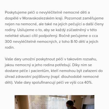
Poskytujeme péči o nevyléčitelně nemocné děti a
dospělé v Moravskoslezském kraji. Pozornost zaměřujeme
nejen na nemocné, ale také na jejich pečující a další členy
rodiny. Usilujeme o to, aby se každý zúčastněný v této
nelehké situaci cítil podpořený. Ročně pečujeme o cca
300 nevyléčitelně nemocných, z toho 8-10 dětí a jejich
rodin.
Vaše dary umožní poskytnout péči v takovém rozsahu,
jakou nemocný a jeho rodina potřebují. Díky nim se
dostane péče i pacientům, kteří nemohou být zařazeni do
úhrad zdravotní pojišťovny (např. dlouhodobě nemocné
děti). Vaše dary spolufinancují péči ve výši cca 40%.