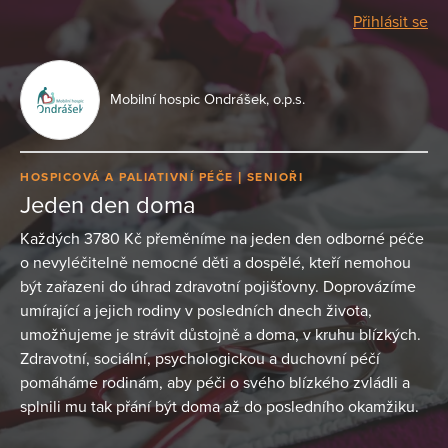
Přihlásit se
Mobilní hospic Ondrášek, o.p.s.
HOSPICOVÁ A PALIATIVNÍ PÉČE
SENIOŘI
Jeden den doma
Každých 3780 Kč přeměníme na jeden den odborné péče
o nevyléčitelně nemocné děti a dospělé, kteří nemohou
být zařazeni do úhrad zdravotní pojišťovny. Doprovázíme
umírající a jejich rodiny v posledních dnech života,
umožňujeme je strávit důstojně a doma, v kruhu blízkých.
Zdravotní, sociální, psychologickou a duchovní péčí
pomáháme rodinám, aby péči o svého blízkého zvládli a
splnili mu tak přání být doma až do posledního okamžiku.