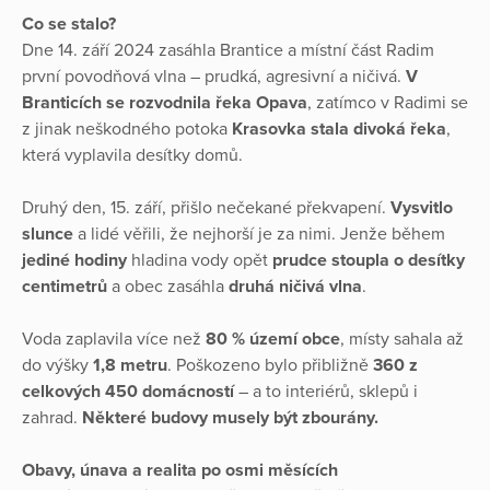
Co se stalo?
Dne 14. září 2024 zasáhla Brantice a místní část Radim
první povodňová vlna – prudká, agresivní a ničivá.
V
Branticích se rozvodnila řeka Opava
, zatímco v Radimi se
z jinak neškodného potoka
Krasovka stala divoká řeka
,
která vyplavila desítky domů.
Druhý den, 15. září, přišlo nečekané překvapení.
Vysvitlo
slunce
a lidé věřili, že nejhorší je za nimi. Jenže během
jediné hodiny
hladina vody opět
prudce stoupla o desítky
centimetrů
a obec zasáhla
druhá ničivá vlna
.
Voda zaplavila více než
80 % území obce
, místy sahala až
do výšky
1,8 metru
. Poškozeno bylo přibližně
360 z
celkových 450 domácností
– a to interiérů, sklepů i
zahrad.
Některé budovy musely být zbourány.
Obavy, únava a realita po osmi měsících