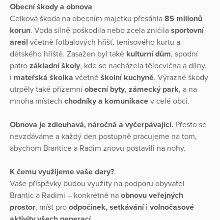
Obecní škody a obnova
Celková škoda na obecním majetku přesáhla
85 milionů
korun
. Voda silně poškodila nebo zcela zničila
sportovní
areál
včetně fotbalových hřišť, tenisového kurtu a
dětského hřiště. Zasažen byl také
kulturní dům
, spodní
patro
základní školy
, kde se nacházela tělocvična a dílny,
i
mateřská školka
včetně
školní kuchyně
. Výrazné škody
utrpěly také přízemní
obecní byty
,
zámecký park
, a na
mnoha místech
chodníky a komunikace
v celé obci.
Obnova je zdlouhavá, náročná a vyčerpávající.
Přesto se
nevzdáváme a každý den postupně pracujeme na tom,
abychom Brantice a Radim znovu postavili na nohy.
K čemu využijeme vaše dary?
Vaše příspěvky budou využity na podporu obyvatel
Brantic a Radimi – konkrétně na
obnovu veřejných
prostor
, míst pro
odpočinek, setkávání
i
volnočasové
aktivity všech generací
.