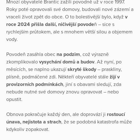
Mnozí obyvatelé Brantic zažili povodně už v roce 1997.
Roky poté opravovali své domovy, budovali nové zázemí a
vraceli život zpět do obce. O to bolestivější bylo, když
v
roce 2024 přišla další, ničivější povode
ň – sice s
rychlejším průtokem, ale s mnohem větší silou a objemem
vody.
Povodeň zasáhla obec
na podzim
, což výrazně
zkomplikovalo
vysychání domů a budov
. Až nyní, po
měsících, se naplno ukazují
skryté škody
– praskliny,
plísně, podmáčené zdi. Někteří obyvatelé stále
žijí v
provizorních podmínkách
, jiní s obavami sledují, zda
nebude nutné své domovy znovu opravovat – nebo
opustit.
Obnova pokračuje každý den, ale doprovází ji
rostoucí
únava, nejistota a strach
, že se podobná katastrofa může
kdykoliv zopakovat.