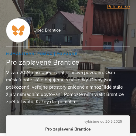
Přihlásit se
Obec Brantice
HUMANITÁRNÍ POMOC
POVODNĚ
Pro zaplavené Brantice
V září 2024 naši obec zasáhla ničivá povodeň. Osm
měsíců poté stále bojujeme s následky. Domy jsou
poškozené, veřejné prostory zničené a mnozí lidé stále
žijí v náhradním ubytování. Pomozte nám vrátit Brantice
zpět k životu. Každý dar pomáhá.
vybíráme od 20.5.2025
Pro zaplavené Brantice