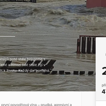
ěsíců poté stále bojujeme s
né a mnozí lidé stále žijí v
ět k životu. Každý dar pomáhá.
př
4
m první povodňová vlna – prudká, agresivní a