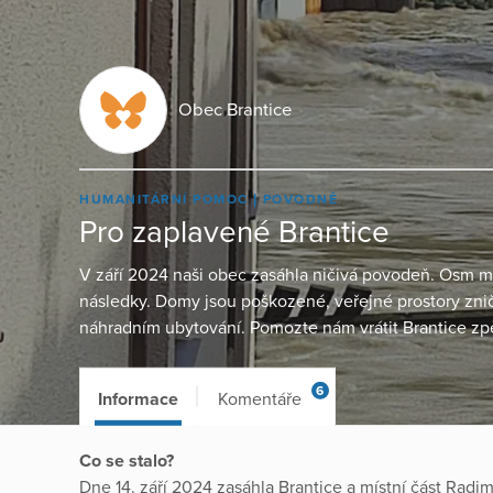
Obec Brantice
HUMANITÁRNÍ POMOC
POVODNĚ
Pro zaplavené Brantice
V září 2024 naši obec zasáhla ničivá povodeň. Osm m
následky. Domy jsou poškozené, veřejné prostory zniče
náhradním ubytování. Pomozte nám vrátit Brantice zp
6
Informace
Komentáře
Co se stalo?
Dne 14. září 2024 zasáhla Brantice a místní část Radi