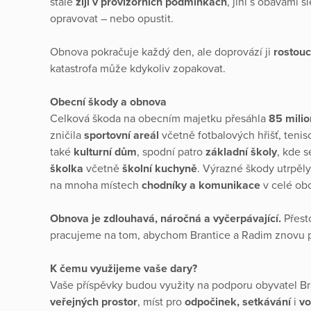
stále
žijí v provizorních podmínkách
, jiní s obavami
opravovat – nebo opustit.
Obnova pokračuje každý den, ale doprovází ji
rostouc
katastrofa může kdykoliv zopakovat.
Obecní škody a obnova
Celková škoda na obecním majetku přesáhla
85 mili
zničila
sportovní areál
včetně fotbalových hřišť, tenis
také
kulturní dům
, spodní patro
základní školy
, kde s
školka
včetně
školní kuchyně
. Výrazné škody utrpěl
na mnoha místech
chodníky a komunikace
v celé ob
Obnova je zdlouhavá, náročná a vyčerpávající.
Přest
pracujeme na tom, abychom Brantice a Radim znovu po
K čemu využijeme vaše dary?
Vaše příspěvky budou využity na podporu obyvatel Br
veřejných prostor
, míst pro
odpočinek, setkávání
i
vo