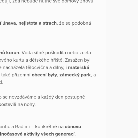
 sledují, zda nebude nutné své domovy znovu
í únava, nejistota a strach
, že se podobná
onů korun
. Voda silně poškodila nebo zcela
ového kurtu a dětského hřiště. Zasažen byl
e nacházela tělocvična a dílny, i
mateřská
y také přízemní
obecní byty
,
zámecký park
, a
ci.
o se nevzdáváme a každý den postupně
stavili na nohy.
antic a Radimi – konkrétně na
obnovu
lnočasové aktivity všech generací
.