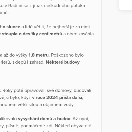
co v Radimi se z jinak neškodného potoka
domů.
tlo slunce
a lidé věřili, že nejhorší je za nimi.
 stoupla o desítky centimetrů
a obec zasáhla
la až do výšky
1,8 metru
. Poškozeno bylo
eriérů, sklepů i zahrad.
Některé budovy
7. Roky poté opravovali své domovy, budovali
vější bylo, když
v roce 2024 přišla další,
s mnohem větší silou a objemem vody.
plikovalo
vysychání domů a budov
. Až nyní,
ny, plísně, podmáčené zdi. Někteří obyvatelé