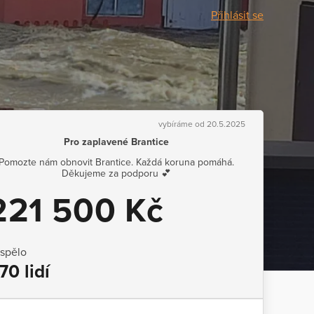
Přihlásit se
vybíráme od 20.5.2025
Pro zaplavené Brantice
Pomozte nám obnovit Brantice. Každá koruna pomáhá.
Děkujeme za podporu 💕
221 500 Kč
ispělo
70 lidí