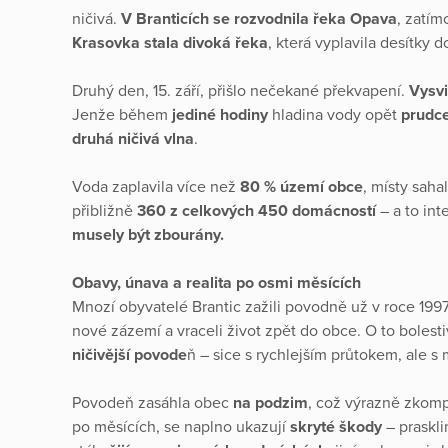
ničivá.
V Branticích se rozvodnila řeka Opava
, zatím
Krasovka stala divoká řeka
, která vyplavila desítky 
Druhý den, 15. září, přišlo nečekané překvapení.
Vysvi
Jenže během
jediné hodiny
hladina vody opět
prudce
druhá ničivá vlna
.
Voda zaplavila více než
80 % území obce
, místy saha
přibližně
360 z celkových 450 domácností
– a to int
musely být zbourány.
Obavy, únava a realita po osmi měsících
Mnozí obyvatelé Brantic zažili povodně už v roce 199
nové zázemí a vraceli život zpět do obce. O to bolesti
ničivější povode
ň – sice s rychlejším průtokem, ale 
Povodeň zasáhla obec
na podzim
, což výrazně zkom
po měsících, se naplno ukazují
skryté škody
– praskli