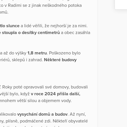
co v Radimi se z jinak neškodného potoka
domů.
tlo slunce
a lidé věřili, že nejhorší je za nimi.
 stoupla o desítky centimetrů
a obec zasáhla
la až do výšky
1,8 metru
. Poškozeno bylo
eriérů, sklepů i zahrad.
Některé budovy
7. Roky poté opravovali své domovy, budovali
vější bylo, když
v roce 2024 přišla další,
s mnohem větší silou a objemem vody.
plikovalo
vysychání domů a budov
. Až nyní,
ny, plísně, podmáčené zdi. Někteří obyvatelé