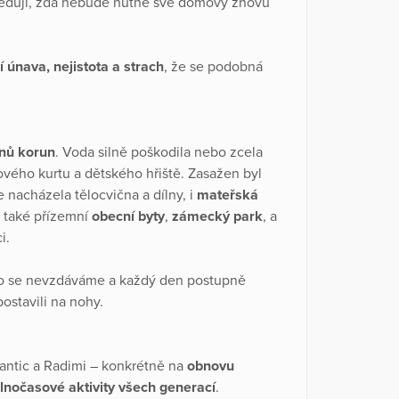
 sledují, zda nebude nutné své domovy znovu
í únava, nejistota a strach
, že se podobná
onů korun
. Voda silně poškodila nebo zcela
ového kurtu a dětského hřiště. Zasažen byl
e nacházela tělocvična a dílny, i
mateřská
y také přízemní
obecní byty
,
zámecký park
, a
ci.
o se nevzdáváme a každý den postupně
stavili na nohy.
antic a Radimi – konkrétně na
obnovu
lnočasové aktivity všech generací
.