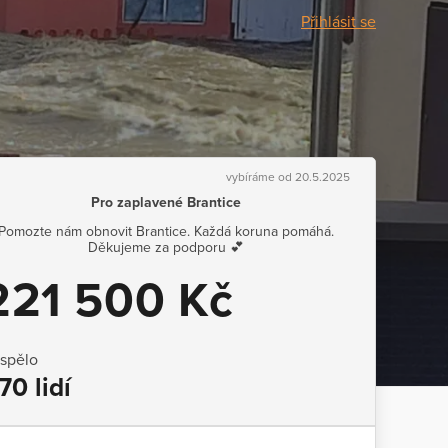
Přihlásit se
vybíráme od 20.5.2025
Pro zaplavené Brantice
Pomozte nám obnovit Brantice. Každá koruna pomáhá.
Děkujeme za podporu 💕
221 500 Kč
ispělo
70 lidí