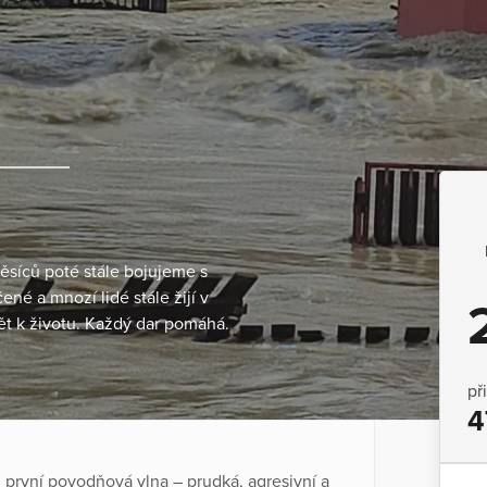
ěsíců poté stále bojujeme s
né a mnozí lidé stále žijí v
ět k životu. Každý dar pomáhá.
př
4
m první povodňová vlna – prudká, agresivní a