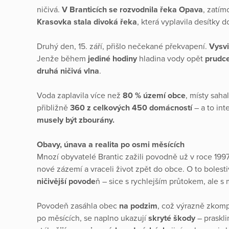
ničivá.
V Branticích se rozvodnila řeka Opava
, zatím
Krasovka stala divoká řeka
, která vyplavila desítky 
Druhý den, 15. září, přišlo nečekané překvapení.
Vysvi
Jenže během
jediné hodiny
hladina vody opět
prudce
druhá ničivá vlna
.
Voda zaplavila více než
80 % území obce
, místy saha
přibližně
360 z celkových 450 domácností
– a to int
musely být zbourány.
Obavy, únava a realita po osmi měsících
Mnozí obyvatelé Brantic zažili povodně už v roce 199
nové zázemí a vraceli život zpět do obce. O to bolesti
ničivější povode
ň – sice s rychlejším průtokem, ale 
Povodeň zasáhla obec
na podzim
, což výrazně zkom
po měsících, se naplno ukazují
skryté škody
– praskli