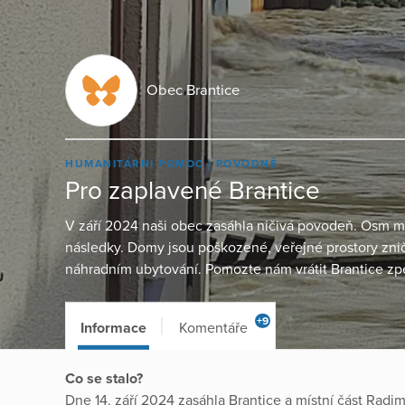
Obec Brantice
HUMANITÁRNÍ POMOC
POVODNĚ
Pro zaplavené Brantice
V září 2024 naši obec zasáhla ničivá povodeň. Osm m
následky. Domy jsou poškozené, veřejné prostory zniče
náhradním ubytování. Pomozte nám vrátit Brantice zp
+9
Informace
Komentáře
Co se stalo?
Dne 14. září 2024 zasáhla Brantice a místní část Radi