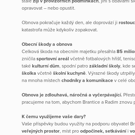
stále
žijí v provizorních podmínkách
, jiní s obavami
opravovat – nebo opustit.
Obnova pokračuje každý den, ale doprovází ji
rostouc
katastrofa může kdykoliv zopakovat.
Obecní škody a obnova
Celková škoda na obecním majetku přesáhla
85 mili
zničila
sportovní areál
včetně fotbalových hřišť, tenis
také
kulturní dům
, spodní patro
základní školy
, kde s
školka
včetně
školní kuchyně
. Výrazné škody utrpěl
na mnoha místech
chodníky a komunikace
v celé ob
Obnova je zdlouhavá, náročná a vyčerpávající.
Přest
pracujeme na tom, abychom Brantice a Radim znovu po
K čemu využijeme vaše dary?
Vaše příspěvky budou využity na podporu obyvatel Br
veřejných prostor
, míst pro
odpočinek, setkávání
i
vo