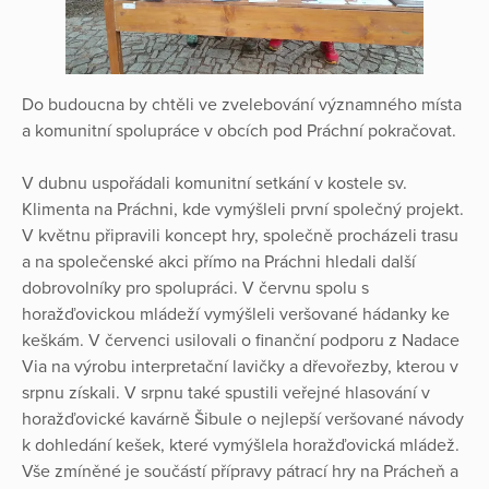
Do budoucna by chtěli ve zvelebování významného místa
a komunitní spolupráce v obcích pod Práchní pokračovat.
V dubnu uspořádali komunitní setkání v kostele sv.
Klimenta na Práchni, kde vymýšleli první společný projekt.
V květnu připravili koncept hry, společně procházeli trasu
a na společenské akci přímo na Práchni hledali další
dobrovolníky pro spolupráci. V červnu spolu s
horažďovickou mládeží vymýšleli veršované hádanky ke
keškám. V červenci usilovali o finanční podporu z Nadace
Via na výrobu interpretační lavičky a dřevořezby, kterou v
srpnu získali. V srpnu také spustili veřejné hlasování v
horažďovické kavárně Šibule o nejlepší veršované návody
k dohledání kešek, které vymýšlela horažďovická mládež.
Vše zmíněné je součástí přípravy pátrací hry na Prácheň a