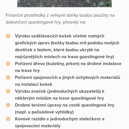
Finanční prostředky z veřejné sbírky budou použity na
dokončení questingové hry, přesněji na:
Výrobu vzdělávacích kešek včetně nutných
grafických úprav (kešky budou mít podobu malých
destiček s textem, které budou ukryté na
nejrůznějších místech na trase guestingové hry)
Pořízení dřeva (kulatiny, prken) na drobné instalace
na trase hry
Pořízení spojovacích a jiných úchytových materiálů
na instalaci kešek
Výrobu značek (jednoduchých ukazatelů) k
některým místům na trase questingové hry
Drobné terénní úpravy na cestě questingové hry
(např. u palisádové vyhlídky)
Kovové razidlo s jednoduchým stolečkem a
spojovacími materiály