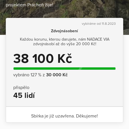
projektem Prácheň žije!
vybíráme od 11.8.2023
Zdvojnásobení
Každou korunu, kterou darujete, nám NADACE VIA
zdvojnásobí až do výše 20 000 Kč!
38 100 Kč
vybráno 127 % z
30 000 Kč
přispělo
45 lidí
Sbírka je již uzavřena. Děkujeme!