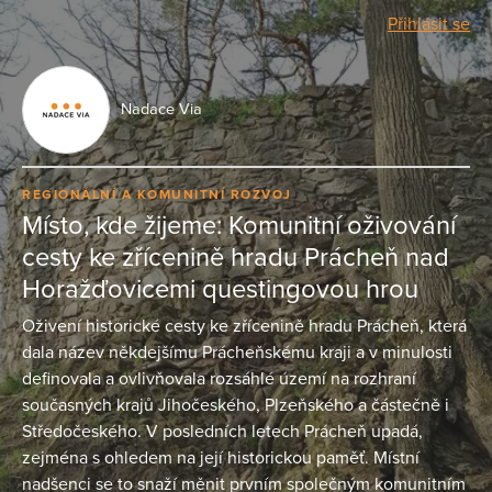
Přihlásit se
Nadace Via
REGIONÁLNÍ A KOMUNITNÍ ROZVOJ
Místo, kde žijeme: Komunitní oživování
cesty ke zřícenině hradu Prácheň nad
Horažďovicemi questingovou hrou
Oživení historické cesty ke zřícenině hradu Prácheň, která
dala název někdejšímu Prácheňskému kraji a v minulosti
definovala a ovlivňovala rozsáhlé území na rozhraní
současných krajů Jihočeského, Plzeňského a částečně i
Středočeského. V posledních letech Prácheň upadá,
zejména s ohledem na její historickou paměť. Místní
nadšenci se to snaží měnit prvním společným komunitním