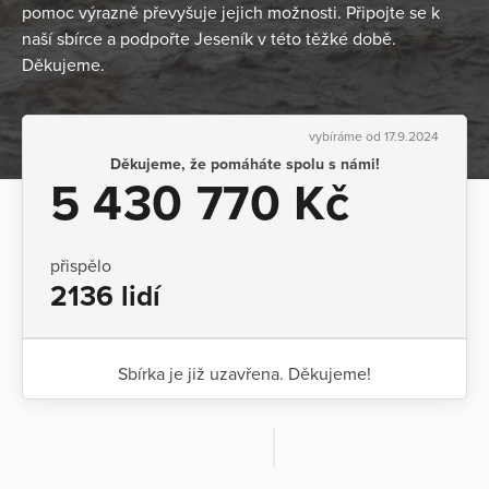
pomoc výrazně převyšuje jejich možnosti. Připojte se k
naší sbírce a podpořte Jeseník v této těžké době.
Děkujeme.
vybíráme od 17.9.2024
Děkujeme, že pomáháte spolu s námi!
5 430 770 Kč
přispělo
2136 lidí
Sbírka je již uzavřena. Děkujeme!