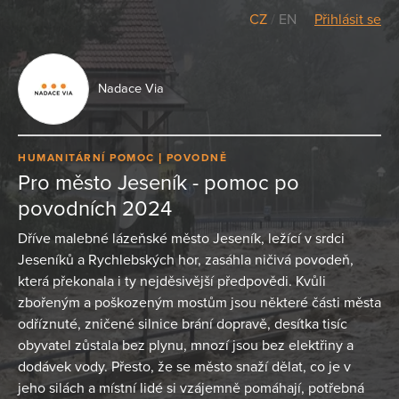
CZ
/
EN
Přihlásit se
Nadace Via
HUMANITÁRNÍ POMOC
POVODNĚ
Pro město Jeseník - pomoc po
povodních 2024
Dříve malebné lázeňské město Jeseník, ležící v srdci
Jeseníků a Rychlebských hor, zasáhla ničivá povodeň,
která překonala i ty nejděsivější předpovědi. Kvůli
zbořeným a poškozeným mostům jsou některé části města
odříznuté, zničené silnice brání dopravě, desítka tisíc
obyvatel zůstala bez plynu, mnozí jsou bez elektřiny a
dodávek vody. Přesto, že se město snaží dělat, co je v
jeho silách a místní lidé si vzájemně pomáhají, potřebná