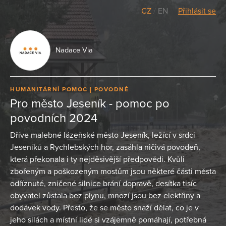
CZ
/
EN
Přihlásit se
Nadace Via
HUMANITÁRNÍ POMOC
POVODNĚ
Pro město Jeseník - pomoc po
povodních 2024
Dříve malebné lázeňské město Jeseník, ležící v srdci
Jeseníků a Rychlebských hor, zasáhla ničivá povodeň,
která překonala i ty nejděsivější předpovědi. Kvůli
zbořeným a poškozeným mostům jsou některé části města
odříznuté, zničené silnice brání dopravě, desítka tisíc
obyvatel zůstala bez plynu, mnozí jsou bez elektřiny a
dodávek vody. Přesto, že se město snaží dělat, co je v
jeho silách a místní lidé si vzájemně pomáhají, potřebná