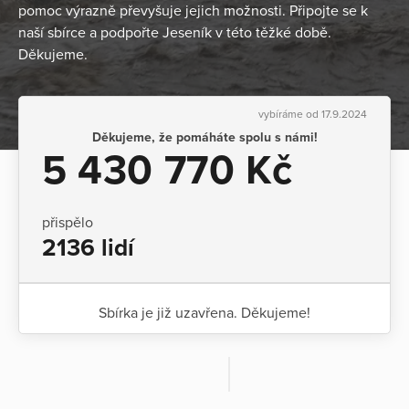
pomoc výrazně převyšuje jejich možnosti. Připojte se k
naší sbírce a podpořte Jeseník v této těžké době.
Děkujeme.
vybíráme od 17.9.2024
Děkujeme, že pomáháte spolu s námi!
5 430 770 Kč
přispělo
2136 lidí
Sbírka je již uzavřena. Děkujeme!