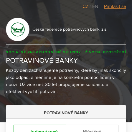
CZ
/
EN
Přihlásit se
Česká federace potravinových bank, z.s.
SOCIÁLNĚ ZNEVÝHODNĚNÉ SKUPINY
ŽIVOTNÍ PROSTŘEDÍ
POTRAVINOVÉ BANKY
Každý den zachraňujeme potraviny, které by jinak skončily
jako odpad, a měníme je na konkrétní pomoc lidem v
nouzi. Už více než 30 let propojujeme solidaritu a
efektivní využití potravin.
POTRAVINOVÉ BANKY
Jednorázově
Měsíčně