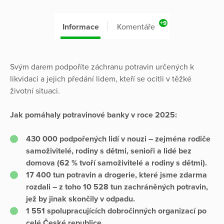
+9
Informace
Komentáře
Svým darem podpoříte záchranu potravin určených k
likvidaci a jejich předání lidem, kteří se ocitli v těžké
životní situaci.
Jak pomáhaly potravinové banky v roce 2025:
430 000 podpořených lidí v nouzi – zejména rodiče
samoživitelé, rodiny s dětmi, senioři a lidé bez
domova (62 % tvoří samoživitelé a rodiny s dětmi).
17 400 tun potravin a drogerie, které jsme zdarma
rozdali – z toho 10 528 tun zachráněných potravin,
jež by jinak skončily v odpadu.
1 551 spolupracujících dobročinných organizací po
celé České republice.