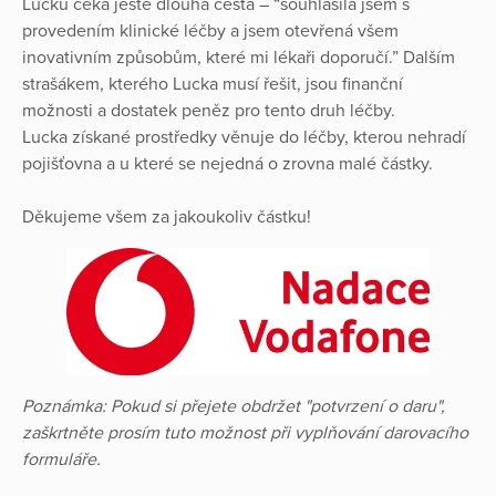
Lucku čeká ještě dlouhá cesta – “souhlasila jsem s
provedením klinické léčby a jsem otevřená všem
inovativním způsobům, které mi lékaři doporučí.” Dalším
strašákem, kterého Lucka musí řešit, jsou finanční
možnosti a dostatek peněz pro tento druh léčby.
Lucka získané prostředky věnuje do léčby, kterou nehradí
pojišťovna a u které se nejedná o zrovna malé částky.
Děkujeme všem za jakoukoliv částku!
Poznámka: Pokud si přejete obdržet "potvrzení o daru",
zaškrtněte prosím tuto možnost při vyplňování darovacího
formuláře.