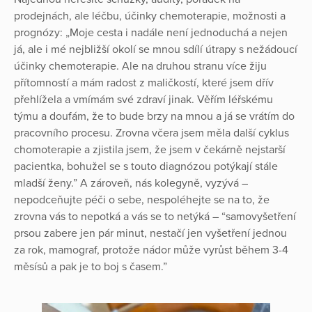
prodejnách, ale léčbu, účinky chemoterapie, možnosti a
prognózy: „Moje cesta i nadále není jednoduchá a nejen
já, ale i mé nejbližší okolí se mnou sdílí útrapy s nežádoucí
účinky chemoterapie. Ale na druhou stranu více žiju
přítomností a mám radost z maličkostí, které jsem dřív
přehlížela a vmímám své zdraví jinak. Věřím léřskému
týmu a doufám, že to bude brzy na mnou a já se vrátím do
pracovního procesu. Zrovna včera jsem měla další cyklus
chomoterapie a zjistila jsem, že jsem v čekárně nejstarší
pacientka, bohužel se s touto diagnózou potýkají stále
mladší ženy.” A zároveň, nás kolegyně, vyzývá –
nepodceňujte péči o sebe, nespoléhejte se na to, že
zrovna vás to nepotká a vás se to netýká – “samovyšetření
prsou zabere jen pár minut, nestačí jen vyšetření jednou
za rok, mamograf, protože nádor může vyrůst během 3-4
měsísů a pak je to boj s časem.”