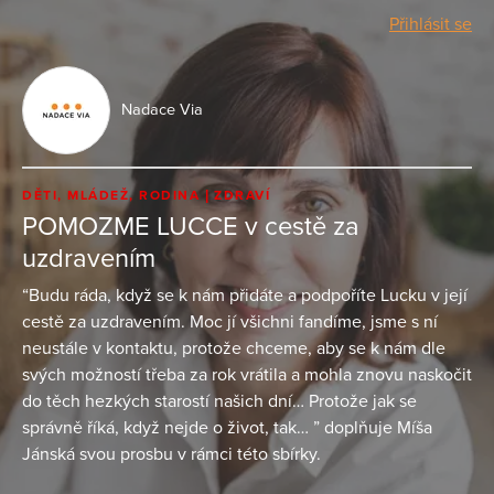
Přihlásit se
Nadace Via
DĚTI, MLÁDEŽ, RODINA
ZDRAVÍ
POMOZME LUCCE v cestě za
uzdravením
“Budu ráda, když se k nám přidáte a podpoříte Lucku v její
cestě za uzdravením. Moc jí všichni fandíme, jsme s ní
neustále v kontaktu, protože chceme, aby se k nám dle
svých možností třeba za rok vrátila a mohla znovu naskočit
do těch hezkých starostí našich dní… Protože jak se
správně říká, když nejde o život, tak… ” doplňuje Míša
Jánská svou prosbu v rámci této sbírky.