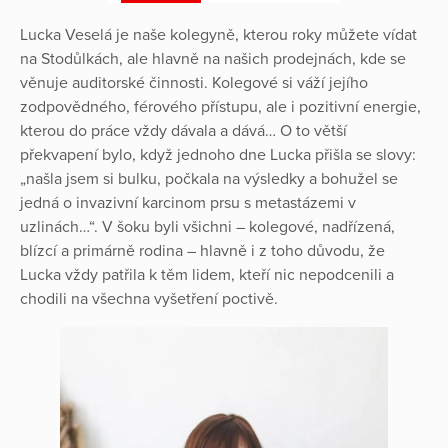
Lucka Veselá je naše kolegyně, kterou roky můžete vídat
na Stodůlkách, ale hlavně na našich prodejnách, kde se
věnuje auditorské činnosti. Kolegové si váží jejího
zodpovědného, férového přístupu, ale i pozitivní energie,
kterou do práce vždy dávala a dává… O to větší
překvapení bylo, když jednoho dne Lucka přišla se slovy:
„našla jsem si bulku, počkala na výsledky a bohužel se
jedná o invazivní karcinom prsu s metastázemi v
uzlinách…“. V šoku byli všichni – kolegové, nadřízená,
blízcí a primárně rodina – hlavně i z toho důvodu, že
Lucka vždy patřila k těm lidem, kteří nic nepodcenili a
chodili na všechna vyšetření poctivě.