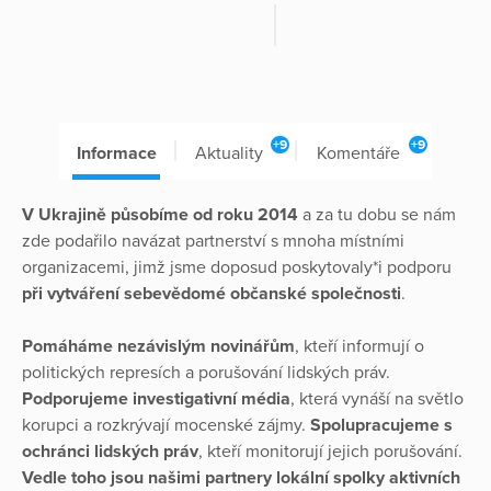
+9
+9
Informace
Aktuality
Komentáře
V Ukrajině působíme od roku 2014
a za tu dobu se nám
zde podařilo navázat partnerství s mnoha místními
organizacemi, jimž jsme doposud poskytovaly*i podporu
při vytváření sebevědomé občanské společnosti
.
Pomáháme nezávislým novinářům
, kteří informují o
politických represích a porušování lidských práv.
Podporujeme investigativní média
, která vynáší na světlo
korupci a rozkrývají mocenské zájmy.
Spolupracujeme s
ochránci lidských práv
, kteří monitorují jejich porušování.
Vedle toho jsou našimi partnery lokální spolky aktivních