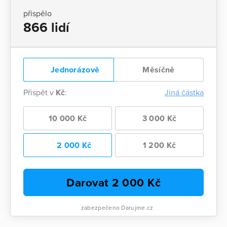
přispělo
866 lidí
Jednorázově
Měsíčně
Přispět v
Kč
:
Jiná částka
10 000 Kč
3 000 Kč
2 000 Kč
1 200 Kč
Darovat
2 000
Kč
zabezpečeno Darujme.cz