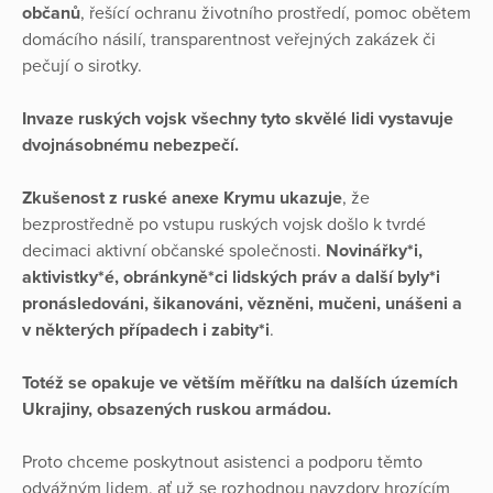
občanů
, řešící ochranu životního prostředí, pomoc obětem
domácího násilí, transparentnost veřejných zakázek či
pečují o sirotky.
Invaze ruských vojsk všechny tyto skvělé lidi vystavuje
dvojnásobnému nebezpečí.
Zkušenost z ruské anexe Krymu ukazuje
, že
bezprostředně po vstupu ruských vojsk došlo k tvrdé
decimaci aktivní občanské společnosti.
Novinářky*i,
aktivistky*é, obránkyně*ci lidských práv a další byly*i
pronásledováni, šikanováni, vězněni, mučeni, unášeni a
v některých případech i zabity*i
.
Totéž se opakuje ve větším měřítku na dalších územích
Ukrajiny, obsazených ruskou armádou.
Proto chceme poskytnout asistenci a podporu těmto
odvážným lidem, ať už se rozhodnou navzdory hrozícím