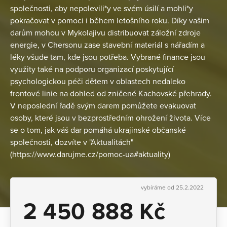
společnosti, aby nepolevili*y ve svém úsilí a mohli*y
pokračovat v pomoci i během letošního roku. Díky vašim
darům mohou v Mykolajivu distribuovat záložní zdroje
energie, v Chersonu zase stavební materiál s nářadím a
léky všude tam, kde jsou potřeba. Vybrané finance jsou
využity také na podporu organizací poskytující
psychologickou péči dětem v oblastech nedaleko
frontové linie na dohled od zničené Kachovské přehrady.
V neposlední řadě svým darem pomůžete evakuovat
osoby, které jsou v bezprostředním ohrožení života. Více
se o tom, jak váš dar pomáhá ukrajinské občanské
společnosti, dozvíte v "Aktualitách"
(https://www.darujme.cz/pomoc-ua#aktuality)
vybíráme od 25.2.2022
2 450 888 Kč