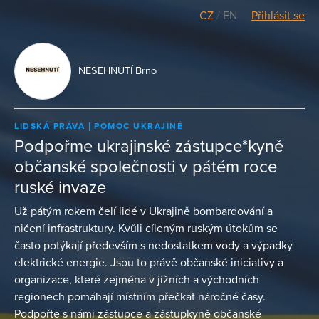
CZ
/
EN
Přihlásit se
NESEHNUTÍ Brno
LIDSKÁ PRÁVA
POMOC UKRAJINĚ
Podpořme ukrajinské zástupce*kyně
občanské společnosti v pátém roce
ruské invaze
Už pátým rokem čelí lidé v Ukrajině bombardování a
ničení infrastruktury. Kvůli cíleným ruským útokům se
často potýkají především s nedostatkem vody a výpadky
elektrické energie. Jsou to právě občanské iniciativy a
organizace, které zejména v jižních a východních
regionech pomáhají místním přečkat náročné časy.
Podpořte s námi zástupce a zástupkyně občanské