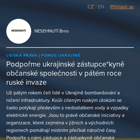
CZ
/
EN
Přihlásit se
NESEHNUTÍ Brno
LIDSKÁ PRÁVA
POMOC UKRAJINĚ
Podpořme ukrajinské zástupce*kyně
občanské společnosti v pátém roce
ruské invaze
Už pátým rokem čelí lidé v Ukrajině bombardování a
ničení infrastruktury. Kvůli cíleným ruským útokům se
často potýkají především s nedostatkem vody a výpadky
elektrické energie. Jsou to právě občanské iniciativy a
organizace, které zejména v jižních a východních
regionech pomáhají místním přečkat náročné časy.
Podpořte s námi zástupce a zástupkyně občanské