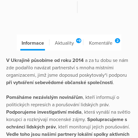
+9
2
Informace
Aktuality
Komentáře
V Ukrajině působíme od roku 2014
a za tu dobu se nám
zde podařilo navázat partnerství s mnoha místními
organizacemi, jimž jsme doposud poskytovaly*i podporu
při vytváření sebevědomé občanské společnosti
.
Pomáháme nezávislým novinářům
, kteří informují o
politických represích a porušování lidských práv.
Podporujeme investigativní média
, která vynáší na světlo
korupci a rozkrývají mocenské zájmy.
Spolupracujeme s
ochránci lidských práv
, kteří monitorují jejich porušování.
Vedle toho jsou našimi partnery lokální spolky aktivních