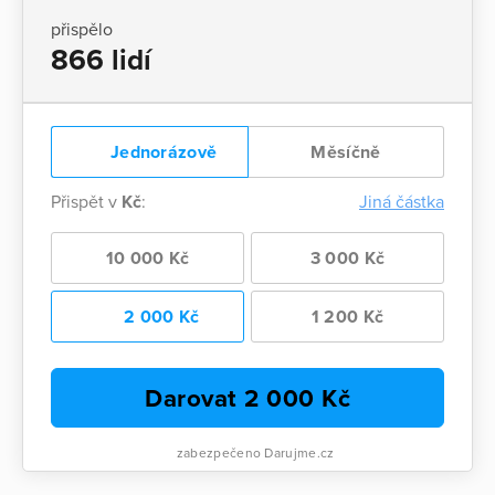
přispělo
866 lidí
Jednorázově
Měsíčně
Přispět v
Kč
:
Jiná částka
10 000 Kč
3 000 Kč
2 000 Kč
1 200 Kč
Darovat
2 000
Kč
zabezpečeno Darujme.cz