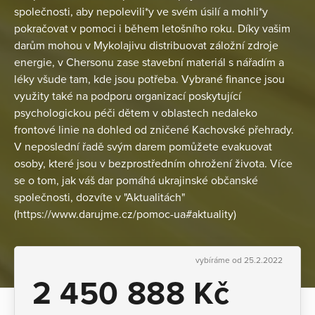
společnosti, aby nepolevili*y ve svém úsilí a mohli*y
pokračovat v pomoci i během letošního roku. Díky vašim
darům mohou v Mykolajivu distribuovat záložní zdroje
energie, v Chersonu zase stavební materiál s nářadím a
léky všude tam, kde jsou potřeba. Vybrané finance jsou
využity také na podporu organizací poskytující
psychologickou péči dětem v oblastech nedaleko
frontové linie na dohled od zničené Kachovské přehrady.
V neposlední řadě svým darem pomůžete evakuovat
osoby, které jsou v bezprostředním ohrožení života. Více
se o tom, jak váš dar pomáhá ukrajinské občanské
společnosti, dozvíte v "Aktualitách"
(https://www.darujme.cz/pomoc-ua#aktuality)
vybíráme od 25.2.2022
2 450 888 Kč