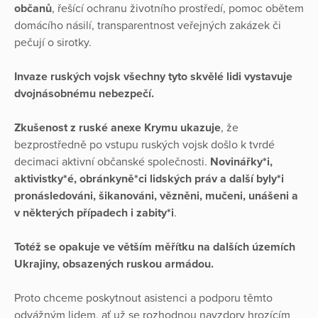
občanů
, řešící ochranu životního prostředí, pomoc obětem
domácího násilí, transparentnost veřejných zakázek či
pečují o sirotky.
Invaze ruských vojsk všechny tyto skvělé lidi vystavuje
dvojnásobnému nebezpečí.
Zkušenost z ruské anexe Krymu ukazuje
, že
bezprostředně po vstupu ruských vojsk došlo k tvrdé
decimaci aktivní občanské společnosti.
Novinářky*i,
aktivistky*é, obránkyně*ci lidských práv a další byly*i
pronásledováni, šikanováni, vězněni, mučeni, unášeni a
v některých případech i zabity*i
.
Totéž se opakuje ve větším měřítku na dalších územích
Ukrajiny, obsazených ruskou armádou.
Proto chceme poskytnout asistenci a podporu těmto
odvážným lidem, ať už se rozhodnou navzdory hrozícím