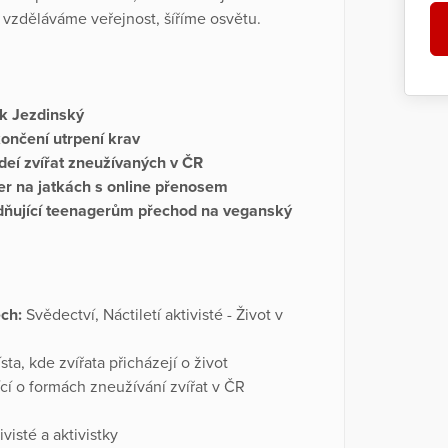
 vzděláváme veřejnost, šíříme osvětu.
ek Jezdinský
končení utrpení krav
videí zvířat zneužívaných v ČR
er na jatkách s online přenosem
dňující teenagerům přechod na veganský
ch:
Svědectví, Náctiletí aktivisté - Život v
ta, kde zvířata přicházejí o život
cí o formách zneužívání zvířat v ČR
visté a aktivistky