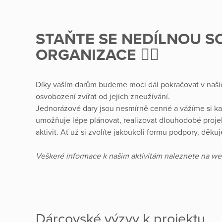
STAŇTE SE NEDÍLNOU S
ORGANIZACE ✌🏼
Díky vaším darům budeme moci dál pokračovat v našich 
osvobození zvířat od jejich zneužívání.
Jednorázové dary jsou nesmírně cenné a vážíme si ka
umožňuje lépe plánovat, realizovat dlouhodobé projekt
aktivit. Ať už si zvolíte jakoukoli formu podpory, děk
Veškeré informace k našim aktivitám naleznete na w
Dárcovské výzvy k projektu