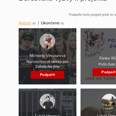
Podpořte tento projekt ještě víc
Aktivní
|
Ukončené
(0)
(6)
Michaela Vincourová
Fanko 19
Narozeninová sbírka pro
Pošli dva
Zvířata Nejíme
Podpoři
Podpořit
Lukáš Vincour
Lukáš Vinc