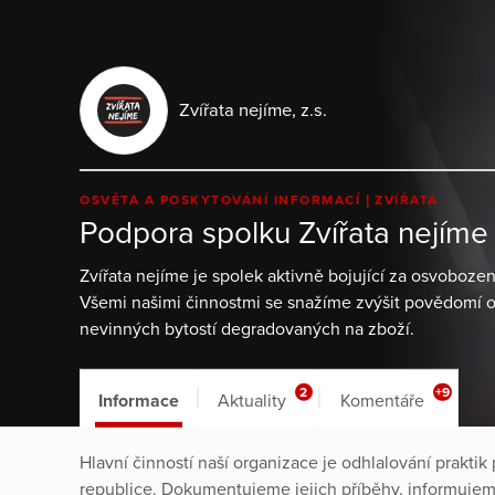
Zvířata nejíme, z.s.
OSVĚTA A POSKYTOVÁNÍ INFORMACÍ
ZVÍŘATA
Podpora spolku Zvířata nejíme
Zvířata nejíme je spolek aktivně bojující za osvobozen
Všemi našimi činnostmi se snažíme zvýšit povědomí 
nevinných bytostí degradovaných na zboží.
2
+9
Informace
Aktuality
Komentáře
Hlavní činností naší organizace je odhlalování praktik
republice. Dokumentujeme jejich příběhy, informujeme