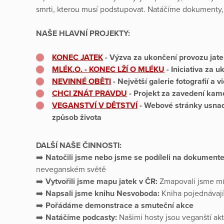
smrti, kterou musí podstupovat. Natáčíme dokumenty,
NAŠE HLAVNÍ PROJEKTY:
KONEC JATEK
- Výzva za ukončení provozu jat
MLÉK.O. - KONEC LŽÍ O MLÉKU
- Iniciativa za u
NEVIN
NÉ OBĚTI
- Největší galerie fotografií a 
CHCI ZNÁT PRAVDU
- Projekt za zavedení kam
VEGANSTVÍ V DĚTSTVÍ
- Webové stránky usna
způsob života
DALŠÍ NAŠE ČINNOSTI:
➡️
Natočili jsme nebo jsme se podíleli na dokumente
neveganském světě
➡️
Vytvořili jsme mapu jatek v ČR:
Zmapovali jsme mís
➡️
Napsali jsme knihu Nesvoboda:
Kniha pojednávají
➡️
Pořádáme demonstrace a smuteční akce
➡️
Natáčíme podcasty:
Našimi hosty jsou veganští akti