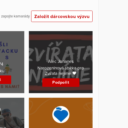
Založit dárcovskou výzvu
 a zapojte kamarády
Alec Johanes
74
Narozeninová sbírka pro
cku
Zvířata nejíme 🖤
t
Podpořit
our