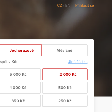
CZ
/
EN
Přihlásit se
Jednorázově
Měsíčně
ispět v
Kč
:
Jiná částka
5 000 Kč
2 000 Kč
1 000 Kč
500 Kč
350 Kč
250 Kč