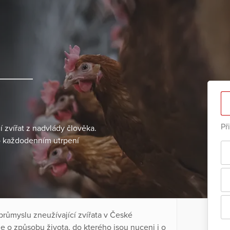
Př
í zvířat z nadvlády člověka.
o každodenním utrpení
 průmyslu zneužívající zvířata v České
 o způsobu života, do kterého jsou nuceni i o