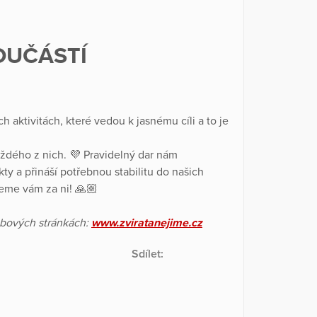
OUČÁSTÍ
aktivitách, které vedou k jasnému cíli a to je
ždého z nich. 💜 Pravidelný dar nám
y a přináší potřebnou stabilitu do našich
ujeme vám za ni! 🙏🏼
ebových stránkách:
www.zviratanejime.cz
Sdílet: