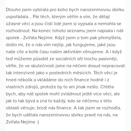
Dlouho jsem vybírala pro koho bych narozeninovou sbírku
uspořádala... Pár těch, kterým věřím a vím, že dělají
úžasné věci a jsou čistí lidé jsem si vypsala a nemohla se
rozhodnout. Na konec tohoto seznamu jsem napsala i náš
spolek - Zvířata Nejíme. Když jsem o tom pak přemýšlela,
došlo mi, že o nás vím nejlíp, jak fungujeme, jaké jsou
naše cíle a kolik času našim aktivitám věnujeme. A i když
teď můžeme působit ze sociálních sítí trochu pasivněji,
věřte, že ve skutečnosti jsme na něčem dosud nepracovali
tak intenzivně jako v posledních měsících. Těch věcí je
hned několik a vkládáme do nich finance hodně i z
vlastních zdrojů, protože by to ani jinak nešlo. Chtěla
bych, aby náš spolek mohl zvládnout ještě více věcí, ale
jak to tak bývá a zná to každý, kdo se něčemu v této
oblasti věnuje, brzdí nás finance. A tak jsem se rozhodla,
že bych udělala narozeninovou sbírku pravě na nás, na
Zvířata Nejíme :)