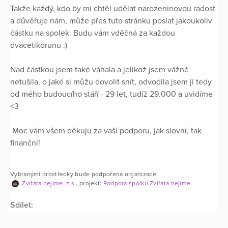
Takže každý, kdo by mi chtěl udělat narozeninovou radost
a důvěřuje nám, může přes tuto stránku poslat jakoukoliv
částku na spolek. Budu vám vděčná za každou
dvacetikorunu :)
Nad částkou jsem také váhala a jelikož jsem vážně
netušila, o jaké si můžu dovolit snít, odvodila jsem jí tedy
od mého budoucího stáří - 29 let, tudíž 29.000 a uvidíme
<3
Moc vám všem děkuju za vaší podporu, jak slovní, tak
finanční!
Vybranými prostředky bude podpořena organizace:
Zvířata nejíme, z.s.
, projekt:
Podpora spolku Zvířata nejíme
Sdílet: