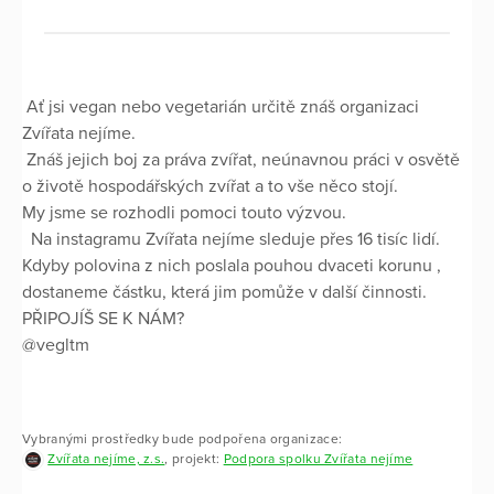
Ať jsi vegan nebo vegetarián určitě znáš organizaci
Zvířata nejíme.
Znáš jejich boj za práva zvířat, neúnavnou práci v osvětě
o životě hospodářských zvířat a to vše něco stojí.
My jsme se rozhodli pomoci touto výzvou.
Na instagramu Zvířata nejíme sleduje přes 16 tisíc lidí.
Kdyby polovina z nich poslala pouhou dvaceti korunu ,
dostaneme částku, která jim pomůže v další činnosti.
PŘIPOJÍŠ SE K NÁM?
@vegltm
Vybranými prostředky bude podpořena organizace:
Zvířata nejíme, z.s.
, projekt:
Podpora spolku Zvířata nejíme