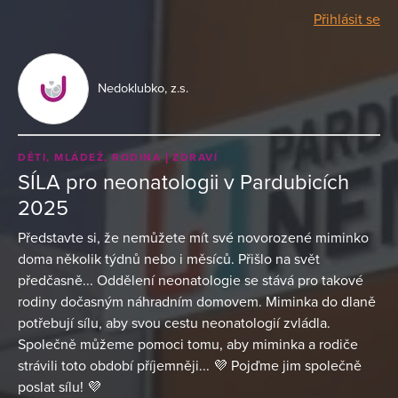
Přihlásit se
Nedoklubko, z.s.
DĚTI, MLÁDEŽ, RODINA
ZDRAVÍ
SÍLA pro neonatologii v Pardubicích
2025
Představte si, že nemůžete mít své novorozené miminko
doma několik týdnů nebo i měsíců. Přišlo na svět
předčasně... Oddělení neonatologie se stává pro takové
rodiny dočasným náhradním domovem. Miminka do dlaně
potřebují sílu, aby svou cestu neonatologií zvládla.
Společně můžeme pomoci tomu, aby miminka a rodiče
strávili toto období příjemněji... 💜 Pojďme jim společně
poslat sílu! 💜