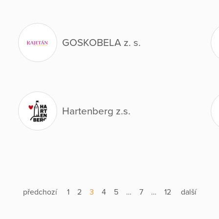
GOSKOBELA z. s.
Hartenberg z.s.
předchozí
1
2
3
4
5
…
7
…
12
další