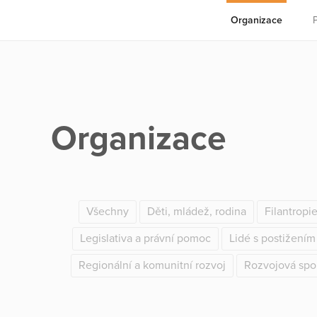
Organizace
Organizace
Všechny
Děti, mládež, rodina
Filantropi
Legislativa a právní pomoc
Lidé s postižením
Regionální a komunitní rozvoj
Rozvojová spo