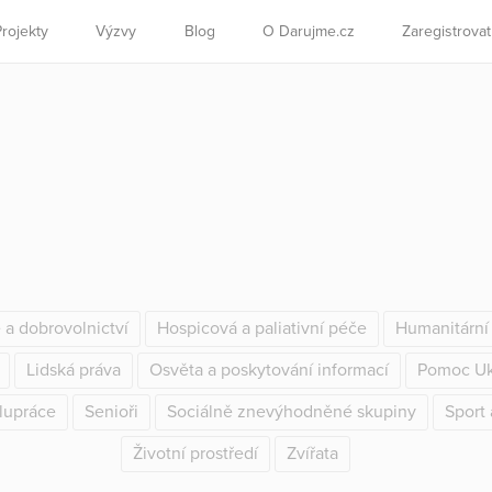
Projekty
Výzvy
Blog
O Darujme.cz
Zaregistrova
e a dobrovolnictví
Hospicová a paliativní péče
Humanitárn
Lidská práva
Osvěta a poskytování informací
Pomoc Uk
lupráce
Senioři
Sociálně znevýhodněné skupiny
Sport 
Životní prostředí
Zvířata