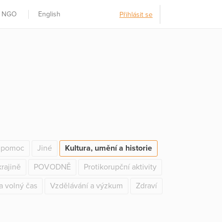
t NGO
English
Přihlásit se
í pomoc
Jiné
Kultura, umění a historie
rajině
POVODNĚ
Protikorupční aktivity
a volný čas
Vzdělávání a výzkum
Zdraví