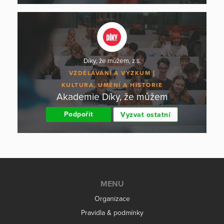
Díky, že můžem, z.s.
VZDĚLÁVÁNÍ A VÝZKUM
KULTURA, UMĚNÍ A HISTORIE
Akademie Díky, že můžem
Podpořit
Vyzvat ostatní
MENU
Organizace
Pravidla & podmínky