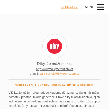
Přihlásit se
MENU
Díky, že můžem, z.s.
http://www.dikyzemuzem.cz
e-mail:
bara.starek@dikyzemuzem.cz
VZDĚLÁVÁNÍ A VÝZKUM
KULTURA, UMĚNÍ A HISTORIE
V Díky, že můžem dlouhodobě klademe důraz na to, aby u nás měla
dostatek prostoru mladá generace. Právě díky mladým lidem a jejich
jedinečnému pohledu na svět kolem nás se nám totiž daří zůstat pro
mladší občany relevantní. Jsou naší primární cílovou skupinou, a