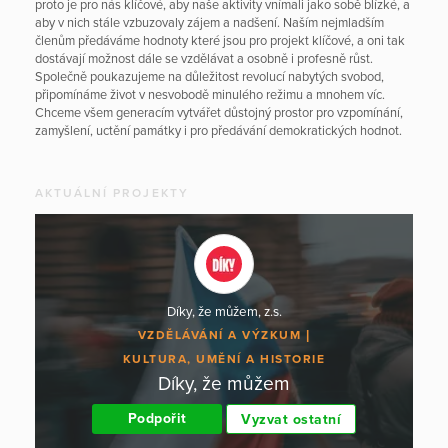
proto je pro nás klíčové, aby naše aktivity vnímali jako sobě blízké, a
aby v nich stále vzbuzovaly zájem a nadšení. Naším nejmladším
členům předáváme hodnoty které jsou pro projekt klíčové, a oni tak
dostávají možnost dále se vzdělávat a osobně i profesně růst.
Společně poukazujeme na důležitost revolucí nabytých svobod,
připomínáme život v nesvobodě minulého režimu a mnohem víc.
Chceme všem generacím vytvářet důstojný prostor pro vzpomínání,
zamyšlení, uctění památky i pro předávání demokratických hodnot.
AKTUÁLNÍ PROJEKTY
Díky, že můžem, z.s.
VZDĚLÁVÁNÍ A VÝZKUM
KULTURA, UMĚNÍ A HISTORIE
Díky, že můžem
Podpořit
Vyzvat ostatní