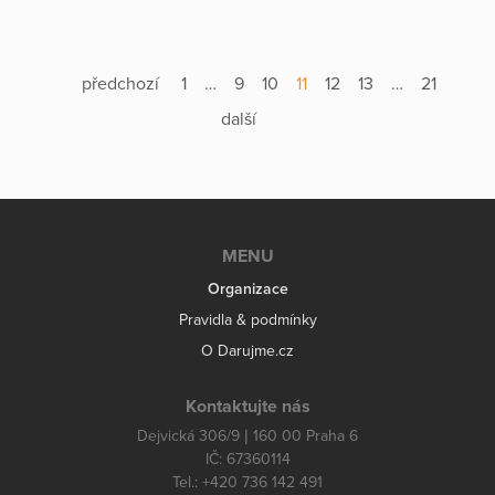
předchozí
1
…
9
10
11
12
13
…
21
další
MENU
Organizace
Pravidla & podmínky
O Darujme.cz
Kontaktujte nás
Dejvická 306/9 | 160 00 Praha 6
IČ: 67360114
Tel.: +420 736 142 491