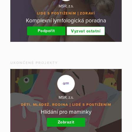
MSR, z.s.
LIDÉ S POSTIŽENÍM
ZDRAVÍ
Komplexní lymfologická poradna
Podpořit
Vyzvat ostatní
UKONČENÉ PROJEKTY
MSR, z.s.
DĚTI, MLÁDEŽ, RODINA
LIDÉ S POSTIŽENÍM
Hlídání pro maminky
Zobrazit