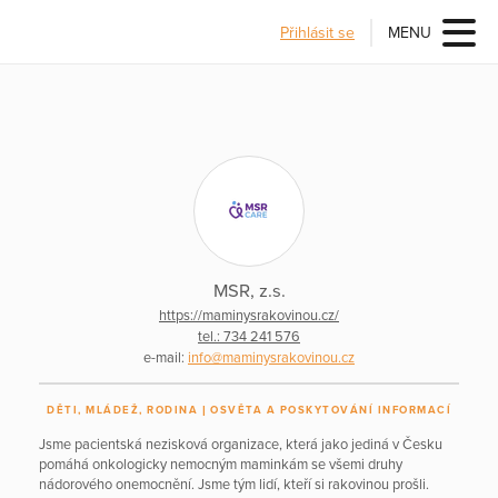
Přihlásit se
MENU
MSR, z.s.
https://maminysrakovinou.cz/
tel.: 734 241 576
e-mail:
info@maminysrakovinou.cz
DĚTI, MLÁDEŽ, RODINA
OSVĚTA A POSKYTOVÁNÍ INFORMACÍ
Jsme pacientská nezisková organizace, která jako jediná v Česku
pomáhá onkologicky nemocným maminkám se všemi druhy
nádorového onemocnění. Jsme tým lidí, kteří si rakovinou prošli.