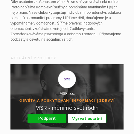
Díky osobním zkušenostem víme, že se s ní vyrovnává celá rodina.
Proto nabízíme komplexní služby a pomáháme maminkám i jejich
nejbližším. Naše cluberky zajišťují individuální poradenství, edukaci
pacientů a komunitní programy. Hlídáme děti, doučujeme je a
vypomáháme v domácnosti. Šíříme prevenci nádorových
onemocnění, vzděláváme veřejnost #odhlavykpate.
Zprostředkováváme psychologa a odbornou poradnu. Připravujeme
podcasty a osvětu na sociálních sítích.
AKTUÁLNÍ PROJEKTY
MSR, z.s.
OSVĚTA A POSKYTOVÁNÍ INFORMACÍ
ZDRAVÍ
MSR - měníme svět rodin
Podpořit
Vyzvat ostatní