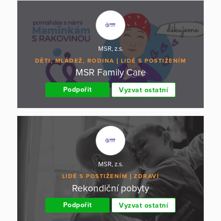
MSR, z.s.
DĚTI, MLÁDEŽ, RODINA
LIDÉ S POSTIŽENÍM
MSR Family Care
Podpořit
Vyzvat ostatní
MSR, z.s.
LIDÉ S POSTIŽENÍM
ZDRAVÍ
Rekondiční pobyty
Podpořit
Vyzvat ostatní