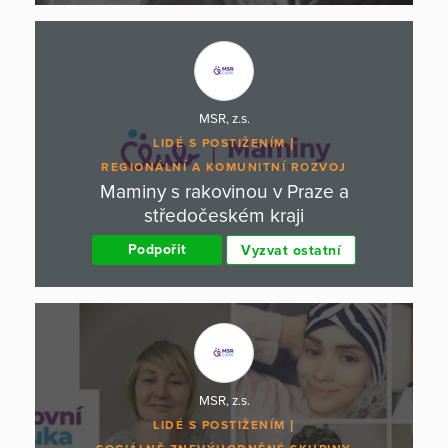
MSR, z.s.
LIDÉ S POSTIŽENÍM
REGIONÁLNÍ A KOMUNITNÍ ROZVOJ
Maminy s rakovinou v Praze a
středočeském kraji
Podpořit
Vyzvat ostatní
MSR, z.s.
LIDÉ S POSTIŽENÍM