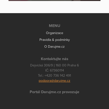
MENU
Organizace
Pravidla & podmínky
O Darujme.cz
Kontaktujte nás
Dejvická 306/9 | 160 00 Praha 6
IČ: 67360114
Tel.: +420 736 142 491
podpora@darujme.cz
Portál Darujme.cz provozuje