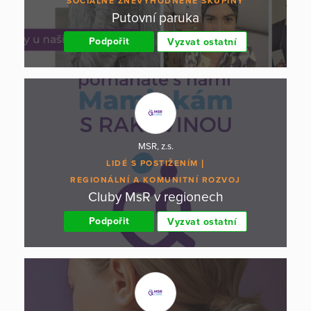
SOCIÁLNĚ ZNEVÝHODNĚNÉ SKUPINY
Putovní paruka
Podpořit
Vyzvat ostatní
MSR, z.s.
LIDÉ S POSTIŽENÍM
REGIONÁLNÍ A KOMUNITNÍ ROZVOJ
Cluby MsR v regionech
Podpořit
Vyzvat ostatní