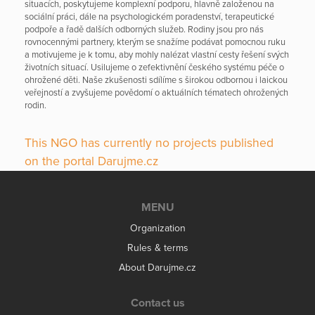
situacích, poskytujeme komplexní podporu, hlavně založenou na
sociální práci, dále na psychologickém poradenství, terapeutické
podpoře a řadě dalších odborných služeb. Rodiny jsou pro nás
rovnocennými partnery, kterým se snažíme podávat pomocnou ruku
a motivujeme je k tomu, aby mohly nalézat vlastní cesty řešení svých
životních situací. Usilujeme o zefektivnění českého systému péče o
ohrožené děti. Naše zkušenosti sdílíme s širokou odbornou i laickou
veřejností a zvyšujeme povědomí o aktuálních tématech ohrožených
rodin.
This NGO has currently no projects published
on the portal Darujme.cz
MENU
Organization
Rules & terms
About Darujme.cz
Contact us