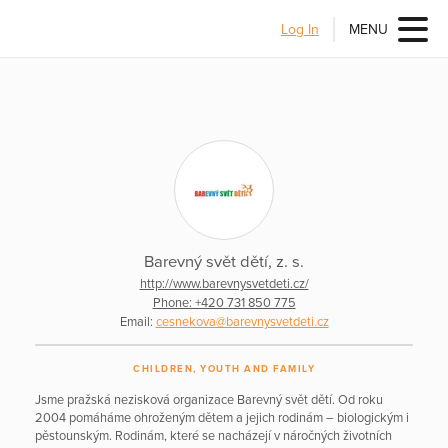
Log In
MENU
Barevný svět dětí, z. s.
http://www.barevnysvetdeti.cz/
Phone: +420 731 850 775
Email:
cesnekova@barevnysvetdeti.cz
CHILDREN, YOUTH AND FAMILY
Jsme pražská nezisková organizace Barevný svět dětí. Od roku
2004 pomáháme ohroženým dětem a jejich rodinám – biologickým i
pěstounským. Rodinám, které se nacházejí v náročných životních