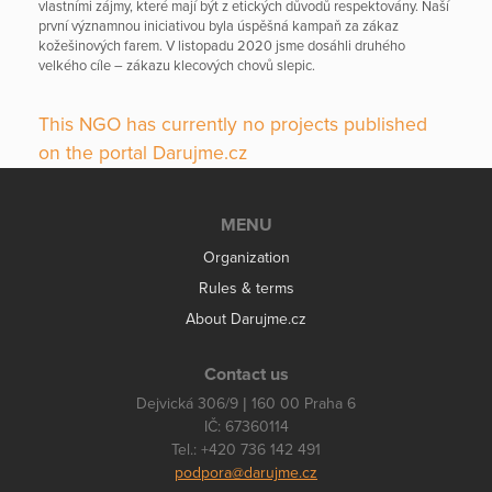
vlastními zájmy, které mají být z etických důvodů respektovány. Naší
první významnou iniciativou byla úspěšná kampaň za zákaz
kožešinových farem. V listopadu 2020 jsme dosáhli druhého
velkého cíle – zákazu klecových chovů slepic.
This NGO has currently no projects published
on the portal Darujme.cz
MENU
Organization
Rules & terms
About Darujme.cz
Contact us
Dejvická 306/9 | 160 00 Praha 6
IČ: 67360114
Tel.: +420 736 142 491
podpora@darujme.cz