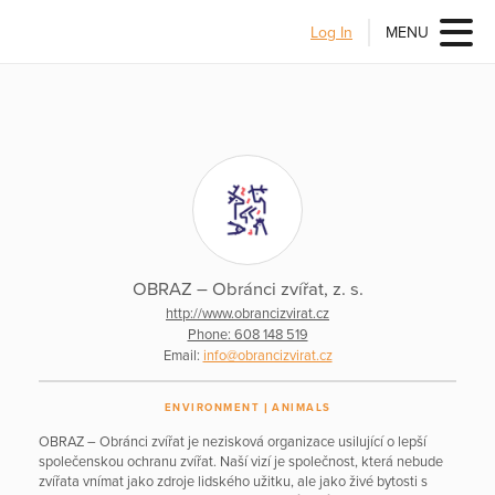
Log In
MENU
OBRAZ – Obránci zvířat, z. s.
http://www.obrancizvirat.cz
Phone: 608 148 519
Email:
info@obrancizvirat.cz
ENVIRONMENT
ANIMALS
OBRAZ – Obránci zvířat je nezisková organizace usilující o lepší
společenskou ochranu zvířat. Naší vizí je společnost, která nebude
zvířata vnímat jako zdroje lidského užitku, ale jako živé bytosti s