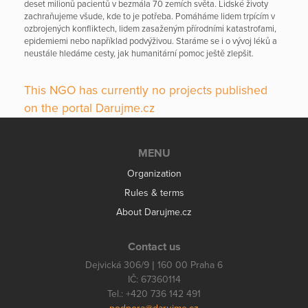
deset milionů pacientů v bezmála 70 zemích světa. Lidské životy
zachraňujeme všude, kde to je potřeba. Pomáháme lidem trpícím v
ozbrojených konfliktech, lidem zasaženým přírodními katastrofami,
epidemiemi nebo například podvýživou. Staráme se i o vývoj léků a
neustále hledáme cesty, jak humanitární pomoc ještě zlepšit.
This NGO has currently no projects published
on the portal Darujme.cz
MENU
Organization
Rules & terms
About Darujme.cz
Contact us
Dejvická 306/9 | 160 00 Praha 6
IČ: 67360114
Tel.: +420 736 142 491