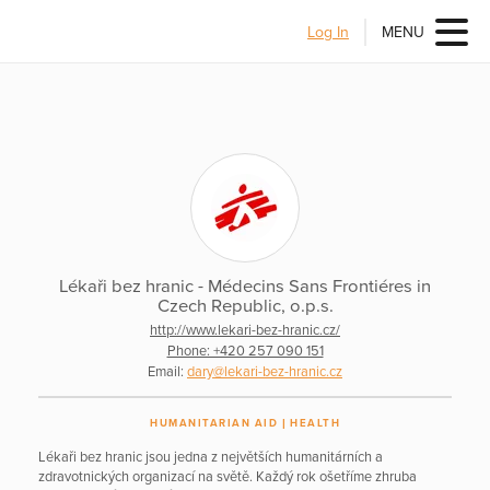
Log In
MENU
Lékaři bez hranic - Médecins Sans Frontiéres in
Czech Republic, o.p.s.
http://www.lekari-bez-hranic.cz/
Phone: +420 257 090 151
Email:
dary@lekari-bez-hranic.cz
HUMANITARIAN AID
HEALTH
Lékaři bez hranic jsou jedna z největších humanitárních a
zdravotnických organizací na světě. Každý rok ošetříme zhruba