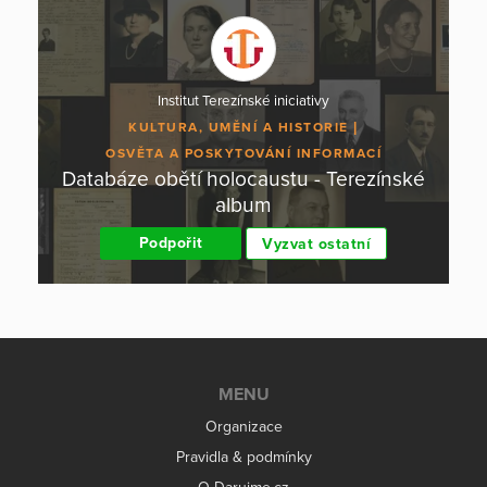
Institut Terezínské iniciativy
KULTURA, UMĚNÍ A HISTORIE
OSVĚTA A POSKYTOVÁNÍ INFORMACÍ
Databáze obětí holocaustu - Terezínské
album
Podpořit
Vyzvat ostatní
MENU
Organizace
Pravidla & podmínky