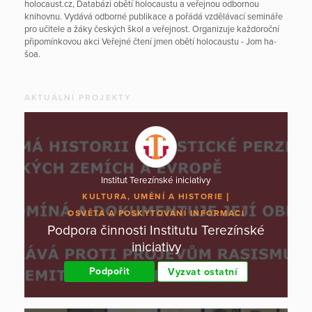
holocaust.cz, Databázi obětí holocaustu a veřejnou odbornou
knihovnu. Vydává odborné publikace a pořádá vzdělávací semináře
pro učitele a žáky českých škol a veřejnost. Organizuje každoroční
připomínkovou akci Veřejné čtení jmen obětí holocaustu - Jom ha-
šoa.
AKTUÁLNÍ PROJEKTY
Institut Terezínské iniciativy
KULTURA, UMĚNÍ A HISTORIE
OSVĚTA A POSKYTOVÁNÍ INFORMACÍ
Podpora činnosti Institutu Terezínské
iniciativy
Podpořit
Vyzvat ostatní