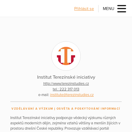
Přihlásit se
MENU
Institut Terezínské iniciativy
http://www.terezinstudies.cz
tel.: 222 317 013
e-mail:
institute@terezinstudies.cz
VZDĚLÁVÁNÍ A VÝZKUM
OSVĚTA A POSKYTOVÁNÍ INFORMACÍ
Institut Terezínské iniciativy podporuje vědecký výzkumu různých
aspektů moderních dějin, zejména vztahů většiny a menšin žijících v
prostoru dnešní České republiky. Provozuje vzdělávací portál