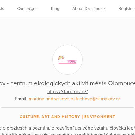
cts
Campaigns
Blog
About Darujme.cz
Register
ov - centrum ekologických aktivit města Olomouce,
https://slunakov.cz/
Email:
martina.andryskova.paluchova@slunakov.cz
CULTURE, ART AND HISTORY
ENVIRONMENT
 o prožitcích a poznání, o rozvíjení uctivého vztahu člověka k př
 Idea Sluňákova souvisí se snahou o prohlubování úzkého sepětí 