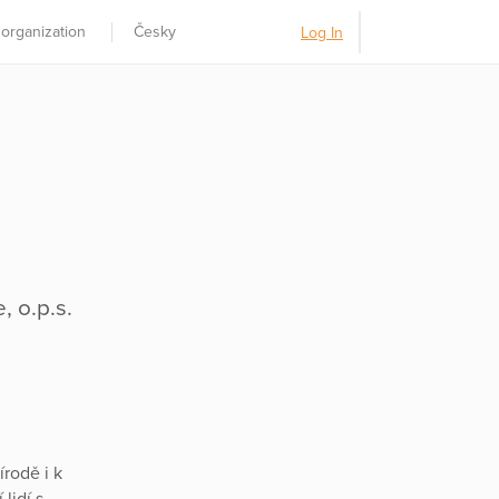
 organization
Česky
Log In
 o.p.s.
írodě i k
lidí s