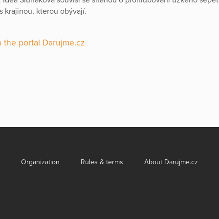
s krajinou, kterou obývají.
 the portal Darujme.cz
Organization
Rules & terms
About Darujme.cz