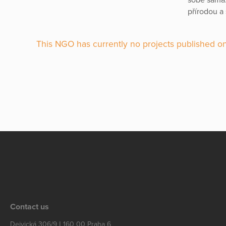
přírodou a 
This NGO has currently no projects published on
Contact us
Dejvická 306/9 | 160 00 Praha 6