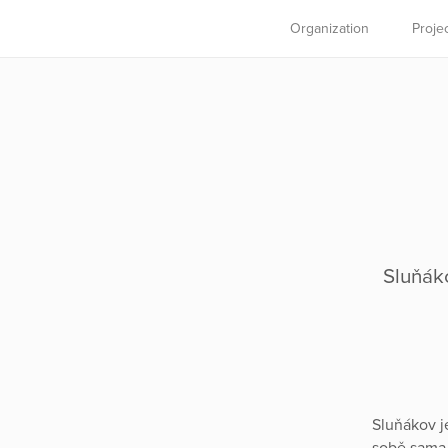
Organization
Proje
Sluňák
Sluňákov je
sobě sama.