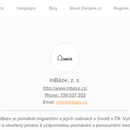
cts
Campaigns
Blog
About Darujme.cz
Register
InBáze, z. s.
http://www.inbaze.cz/
Phone: 739 037 353
Email:
info@inbaze.cz
nBáze je pomáhat migrantům a jejich rodinách v životě v ČR. Vy
 a otevřený prostor k vzájemnému poznávání a porozumění mez