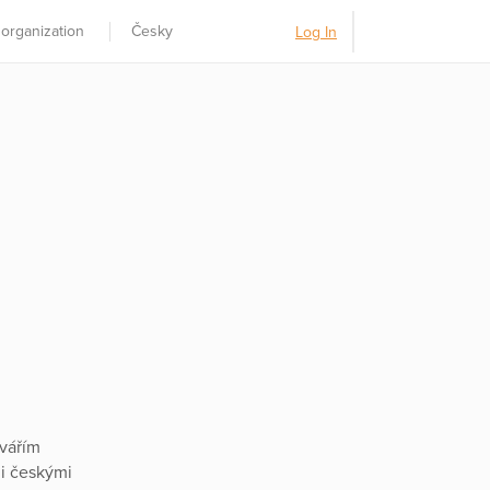
 organization
Česky
Log In
tvářím
i českými