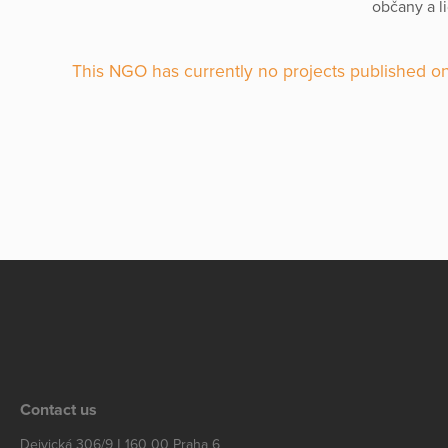
občany a li
This NGO has currently no projects published on
Contact us
Dejvická 306/9 | 160 00 Praha 6