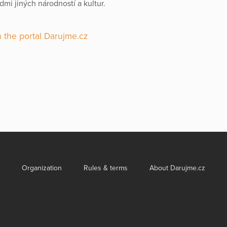
dmi jiných národností a kultur.
 the portal Darujme.cz
Organization
Rules & terms
About Darujme.cz