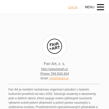
Log In
MENU
Fair Art, z. s.
http://www.fairart.cz
Phone: 799 500 304
Email:
info@fairart.cz
Fair Art je nestátní neziskovou organizací působící v českém
kulturním prostředí od roku 2012. Sdružuje studenty a absolventy
práv a dalších oborů, které spojuje snaha zpřístupnit současné
výtvarné scéně právní vědomosti a právní pomoc související s
uměleckou tvorbou. Prostřednictvím specializovaných přednášek a