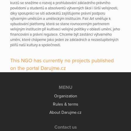
kurzů se snažíme o rozvoj a prohlubování základního právního
povědomí u studentů a absolventů výtvarných škol i širší veřejnosti,
díky spolupráci se sítí advokátů zajišťujeme právní podporu
výtvarným umělcům a uměleckým institucím. Fair Art směřuje k
vybudování platformy, která se stane rovnocenným partnerem
veřejným institucím při kultivaci veřejné politiky v oblasti umění, jeho
financování a právní regulace. Chceme být zastánci výtvarného
umění, které chápeme jako jeden ze základních a nezastupitelných
pilířů naší kultury a společnosti.
This NGO has currently no projects published
on the portal Darujme.cz
MENU
Organization
Rules & terms
About Darujme.cz
Contact us