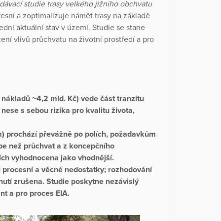
dávací studie trasy velkého jižního obchvatu
řesní a zoptimalizuje námět trasy na základě
dní aktuální stav v území. Studie se stane
í vlivů průchvatu na životní prostředí a pro
nákladů ~4,2 mld. Kč) vede část tranzitu
nese s sebou rizika pro kvalitu života,
km) prochází převážně po polích, požadavkům
épe než průchvat a z koncepčního
ích vyhodnocena jako vhodnější.
tu procesní a věcné nedostatky; rozhodování
tí zrušena. Studie poskytne nezávislý
nt a pro proces EIA.