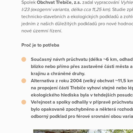
Spolek
Obchvat Třebíče, z.s.
zadal vypracování
Vyhle
I/23 (exogenní varianta, délka cca 11,25 km)
. Studie zp
technicko‑stavebních a ekologických podkladů a zohle
jedním z našich důležitých podkladů pro nové hodnocen
nové územní řízení.
Proč je to potřeba
Současný návrh průchvatu (délka ~6 km, odhad 
blízko nebo přímo přes zastavěné části města a 
krajinu a chráněné druhy.
Alternativa z roku 2004 (velký obchvat ~11,5 
na propojení částí Třebíče vyhoví stejně nebo l
ekologického hlediska byla v tehdejších posudc
Veřejnost a spolky odhalily v přípravě průchva
bylo opakovaně zpochybněno a některá rozhodnu
odborný podklad pro férové srovnání obou varia