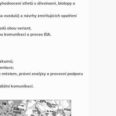
hodnocení střetů s dřevinami, biotopy a
ta ovzduší) a návrhy zmírňujících opatření
adů obou variant,
u komunikaci a proces EIA.
ůzkumů;
mentace;
 městem, právní analýzy a procesní podporu
diální komunikaci.