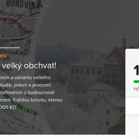
EDÍ
velký obchvat!
stem a variantu velkého
udie, právní a procesní
vy
 rozhodnutí o budoucnosti
ájmem. Každou korunu, kterou
 000 Kč!