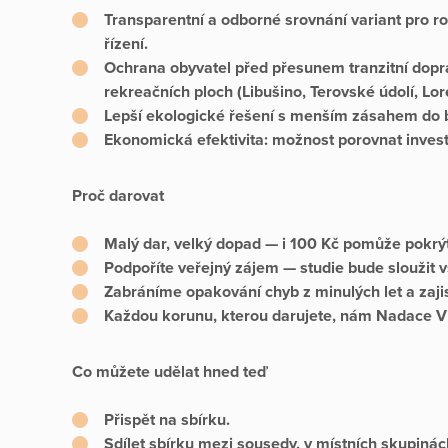
Transparentní a odborné srovnání variant pro r
řízení.
Ochrana obyvatel
před přesunem tranzitní dopra
rekreačních ploch (Libušino, Terovské údolí, Lo
Lepší ekologické řešení s menším zásahem do b
Ekonomická efektivita
: možnost porovnat invest
Proč darovat
Malý dar, velký dopad
— i 100 Kč pomůže pokrý
Podpoříte veřejný zájem
— studie bude sloužit 
Zabráníme opakování chyb
z minulých let a zaj
Každou korunu, kterou darujete, nám Nadace V
Co můžete udělat hned teď
Přispět na sbírku.
Sdílet sbírku mezi sousedy, v místních skupinách