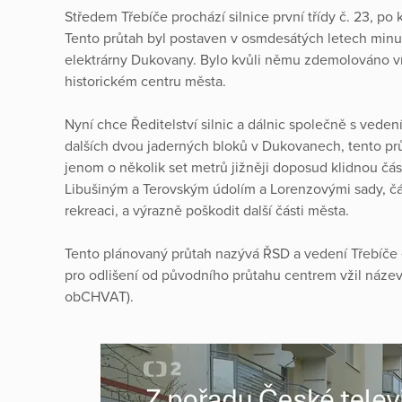
Středem Třebíče prochází silnice první třídy č. 23, po 
Tento průtah byl postaven v osmdesátých letech minulé
elektrárny Dukovany. Bylo kvůli němu zdemolováno v
historickém centru města.
Nyní chce Ředitelství silnic a dálnic společně s veden
dalších dvou jaderných bloků v Dukovanech, tento prů
jenom o několik set metrů jižněji doposud klidnou část
Libušiným a Terovským údolím a Lorenzovými sady, část
rekreaci, a výrazně poškodit další části města.
Tento plánovaný průtah nazývá ŘSD a vedení Třebíče
pro odlišení od původního průtahu centrem vžil název
obCHVAT).