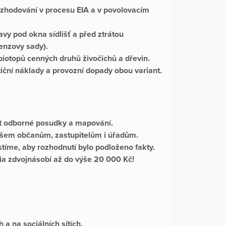
ozhodování v procesu EIA a v povolovacím
vy pod okna sídlišť a před ztrátou
renzovy sady).
iotopů cenných druhů živočichů a dřevin.
iční náklady a provozní dopady obou variant.
t odborné posudky a mapování.
všem občanům, zastupitelům i úřadům.
istíme, aby rozhodnutí bylo podloženo fakty.
ia zdvojnásobí až do výše 20 000 Kč!
 a na sociálních sítích.