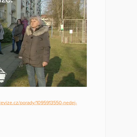
levize.cz/porady/1095913550-nedej-