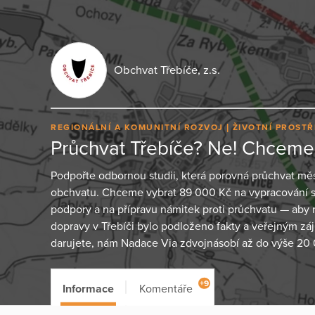
Obchvat Třebíče, z.s.
REGIONÁLNÍ A KOMUNITNÍ ROZVOJ
ŽIVOTNÍ PROSTŘ
Průchvat Třebíče? Ne! Chceme 
Podpořte odbornou studii, která porovná průchvat mě
obchvatu. Chceme vybrat 89 000 Kč na vypracování st
podpory a na přípravu námitek proti průchvatu — aby
dopravy v Třebíči bylo podloženo fakty a veřejným z
darujete, nám Nadace Via zdvojnásobí až do výše 20
+9
Informace
Komentáře