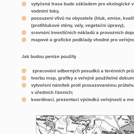
vytyčená trasa bude základem pro ekologické vy
vodními toky,
posouzení vlivů na obyvatele (hluk, emise, kvali
(protihlukové stěny, valy, vegetační úpravy),
srovnání investičních nákladů a provozních dop
mapové a grafické podklady vhodné pro veřejno
Jak budou peníze použity
zpracování odborných posudků a terénních pr
tvorbu map, grafiky a veřejně použitelné doku
vytvoření námitek proti prosazovanému průtahu
v úředních řízeních;
koordinaci, prezentaci výsledků veřejnosti a me