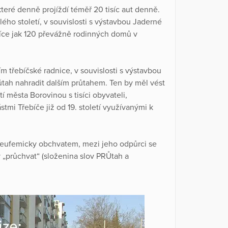
které denně projíždí téměř 20 tisíc aut denně.
ho století, v souvislosti s výstavbou Jaderné
íce jak 120 převážně rodinných domů v
ím třebíčské radnice, v souvislosti s výstavbou
tah nahradit dalším průtahem. Ten by měl vést
í města Borovinou s tisíci obyvateli,
mi Třebíče již od 19. století využívanými k
 eufemicky obchvatem, mezi jeho odpůrci se
 „průchvat“ (složenina slov PRŮtah a