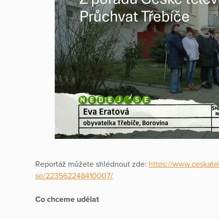
Reportáž můžete shlédnout zde:
https://www.ceskate
se/223562248410007/
Co chceme udělat