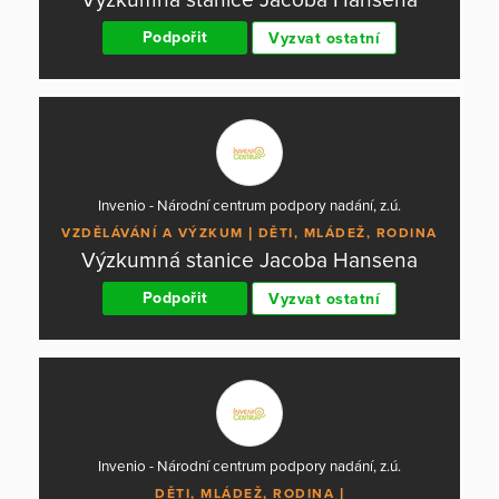
Podpořit
Vyzvat ostatní
Invenio - Národní centrum podpory nadání, z.ú.
VZDĚLÁVÁNÍ A VÝZKUM
DĚTI, MLÁDEŽ, RODINA
Výzkumná stanice Jacoba Hansena
Podpořit
Vyzvat ostatní
Invenio - Národní centrum podpory nadání, z.ú.
DĚTI, MLÁDEŽ, RODINA