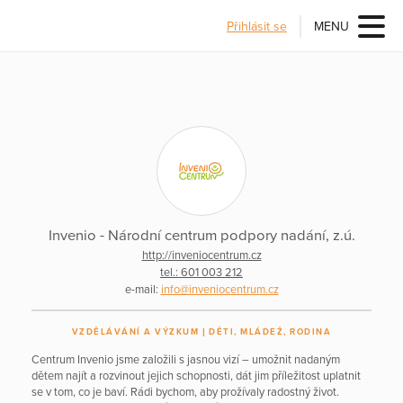
Přihlásit se
MENU
Invenio - Národní centrum podpory nadání, z.ú.
http://inveniocentrum.cz
tel.: 601 003 212
e-mail:
info@inveniocentrum.cz
VZDĚLÁVÁNÍ A VÝZKUM
DĚTI, MLÁDEŽ, RODINA
Centrum Invenio jsme založili s jasnou vizí – umožnit nadaným
dětem najít a rozvinout jejich schopnosti, dát jim příležitost uplatnit
se v tom, co je baví. Rádi bychom, aby prožívaly radostný život.