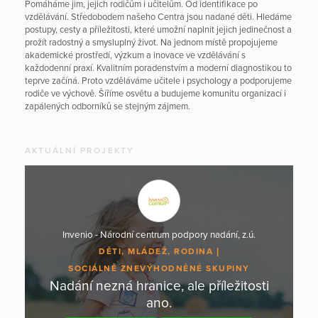
Pomáháme jim, jejich rodičům i učitelům. Od identifikace po
vzdělávání. Středobodem našeho Centra jsou nadané děti. Hledáme
postupy, cesty a příležitosti, které umožní naplnit jejich jedinečnost a
prožít radostný a smysluplný život. Na jednom místě propojujeme
akademické prostředí, výzkum a inovace ve vzdělávání s
každodenní praxí. Kvalitním poradenstvím a moderní diagnostikou to
teprve začíná. Proto vzděláváme učitele i psychology a podporujeme
rodiče ve výchově. Šíříme osvětu a budujeme komunitu organizací i
zapálených odborníků se stejným zájmem.
AKTUÁLNÍ PROJEKTY
Invenio - Národní centrum podpory nadání, z.ú.
DĚTI, MLÁDEŽ, RODINA
SOCIÁLNĚ ZNEVÝHODNĚNÉ SKUPINY
Nadání nezná hranice, ale příležitosti
ano.