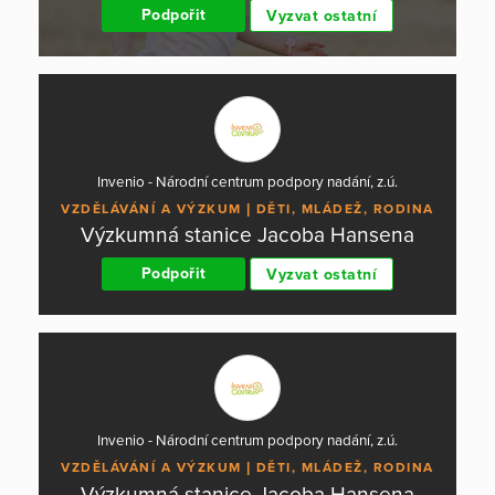
Podpořit
Vyzvat ostatní
Invenio - Národní centrum podpory nadání, z.ú.
VZDĚLÁVÁNÍ A VÝZKUM
DĚTI, MLÁDEŽ, RODINA
Výzkumná stanice Jacoba Hansena
Podpořit
Vyzvat ostatní
Invenio - Národní centrum podpory nadání, z.ú.
VZDĚLÁVÁNÍ A VÝZKUM
DĚTI, MLÁDEŽ, RODINA
Výzkumná stanice Jacoba Hansena