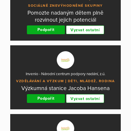
SOCIÁLNĚ ZNEVÝHODNĚNÉ SKUPINY
Pomozte nadaným dětem plně
rozvinout jejich potenciál
Podpořit
Vyzvat ostatní
Invenio - Národní centrum podpory nadání, z.ú.
VZDĚLÁVÁNÍ A VÝZKUM
DĚTI, MLÁDEŽ, RODINA
Výzkumná stanice Jacoba Hansena
Podpořit
Vyzvat ostatní