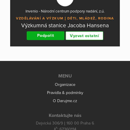
Invenio - Národní centrum podpory nadání, z.ú.
VZDĚLÁVÁNÍ A VÝZKUM
DĚTI, MLÁDEŽ, RODINA
Výzkumná stanice Jacoba Hansena
Podpořit
Vyzvat ostatní
MENU
Organizace
Pravidla & podmínky
O Darujme.cz
Kontaktujte nás
Dejvická 306/9 | 160 00 Praha 6
IČ: 67360114