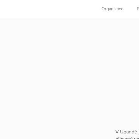
Organizace
P
V Ugandě j
placené ve