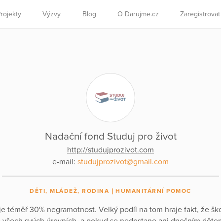
rojekty
Výzvy
Blog
O Darujme.cz
Zaregistrova
Nadační fond Studuj pro život
http://studujprozivot.com
e-mail:
studujprozivot@gmail.com
DĚTI, MLÁDEŽ, RODINA
HUMANITÁRNÍ POMOC
e téměř 30% negramotnost. Velký podíl na tom hraje fakt, že škol
 všech svých úrovních, a pokud se nedostane ani dnešním děte