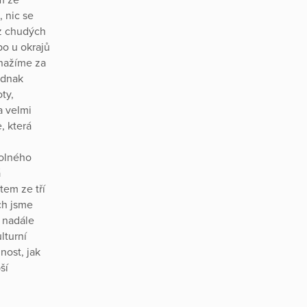
 nic se
 z chudých
bo u okrajů
snažíme za
ednak
ty,
a velmi
, která
kolného
á
tem ze tří
ich jsme
I nadále
lturní
nost, jak
ší