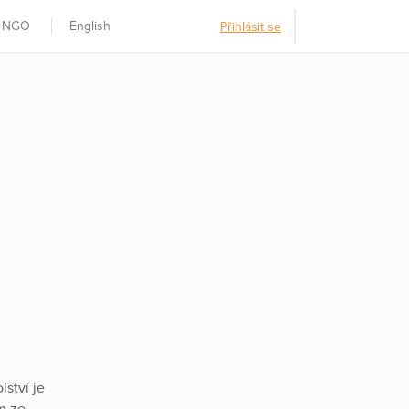
t NGO
English
Přihlásit se
ství je
m ze