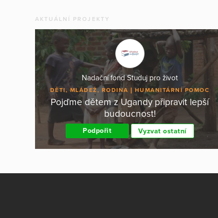
AKTUÁLNÍ PROJEKTY
Nadační fond Studuj pro život
DĚTI, MLÁDEŽ, RODINA
HUMANITÁRNÍ POMOC
Pojďme dětem z Ugandy připravit lepší
budoucnost!
Podpořit
Vyzvat ostatní