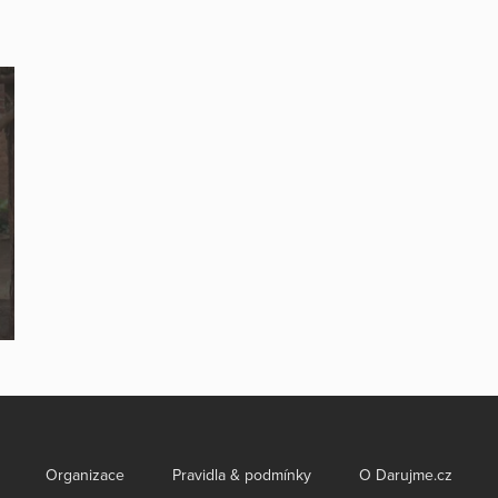
Organizace
Pravidla & podmínky
O Darujme.cz