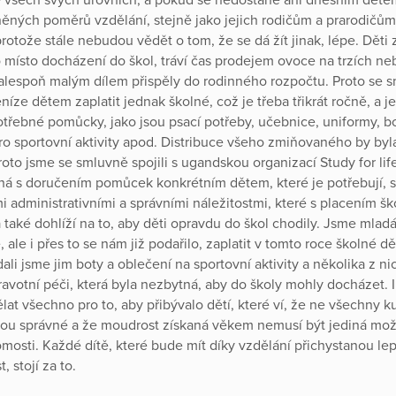
ných poměrů vzdělání, stejně jako jejich rodičům a prarodičům,
rotože stále nebudou vědět o tom, že se dá žít jinak, lépe. Děti
o místo docházení do škol, tráví čas prodejem ovoce na trzích ne
y alespoň malým dílem přispěly do rodinného rozpočtu. Proto se 
íze dětem zaplatit jednak školné, což je třeba třikrát ročně, a j
třebné pomůcky, jako jsou psací potřeby, učebnice, uniformy, bo
ro sportovní aktivity apod. Distribuce všeho zmiňovaného by byl
oto jsme se smluvně spojili s ugandskou organizací Study for life
 s doručením pomůcek konkrétním dětem, které je potřebují, s
 administrativními a správními náležitostmi, které s placením š
a také dohlíží na to, aby děti opravdu do škol chodily. Jsme mlad
 ale i přes to se nám již podařilo, zaplatit v tomto roce školné dě
ali jsme jim boty a oblečení na sportovní aktivity a několika z n
dravotní péči, která byla nezbytná, aby do školy mohly docházet. 
at všechno pro to, aby přibývalo dětí, které ví, že ne všechny ku
jsou správné a že moudrost získaná věkem nemusí být jediná mož
mosti. Každé dítě, které bude mít díky vzdělání přichystanou lep
 stojí za to.