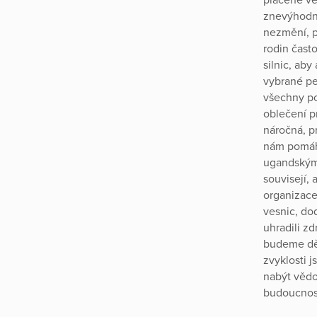
znevýhodně
nezmění, p
rodin čast
silnic, ab
vybrané pen
všechny po
oblečení p
náročná, pr
nám pomáhá
ugandskými
souvisejí, 
organizace,
vesnic, dod
uhradili z
budeme děl
zvyklosti 
nabýt vědo
budoucnost,