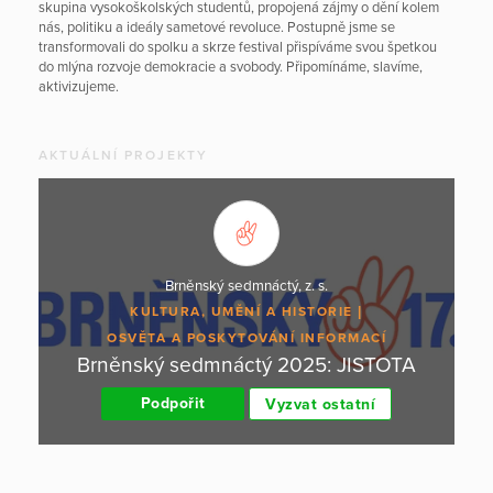
skupina vysokoškolských studentů, propojená zájmy o dění kolem
nás, politiku a ideály sametové revoluce. Postupně jsme se
transformovali do spolku a skrze festival přispíváme svou špetkou
do mlýna rozvoje demokracie a svobody. Připomínáme, slavíme,
aktivizujeme.
AKTUÁLNÍ PROJEKTY
Brněnský sedmnáctý, z. s.
KULTURA, UMĚNÍ A HISTORIE
OSVĚTA A POSKYTOVÁNÍ INFORMACÍ
Brněnský sedmnáctý 2025: JISTOTA
Podpořit
Vyzvat ostatní