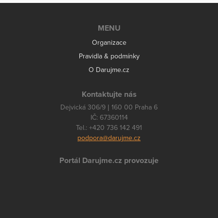
MENU
Organizace
Pravidla & podmínky
O Darujme.cz
Kontaktujte nás
Dejvická 306/9 | 160 00 Praha 6
IČ: 67360114
Tel.: +420 736 142 491
podpora@darujme.cz
Portál Darujme.cz provozuje